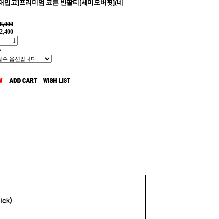
일재입고]프리미엄 코튼 반팔티[세미오버핏](네
8,000
2,400
%