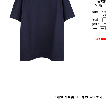
[8월3
이비)
price
w
2
w
2
total
point
1
size
: