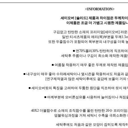
<INFORMATION>
세미오버 [솔리드] 제품과 차이점은 두께차이
이제품은 조금 더 가볍고 시원한 제품입니
구김없고 탄탄한 소재의 프리미엄[세미오버] 라운
일반 티셔츠제품의 에리(목)부분을 두께1.5c
또한 두줄침수가 포함되어 목부분의 내구성을 더욱 
■ 면70%폴리30% 탄탄하게 직조하여
세탁후 주름이나 구김이 최소화 제작한 제품
■ 여름철 착용하기 매우 좋은 두께로 제작된 제품입
■ 내구성이 매우 좋아 수차례세탁이나 몇시즌을 착용하셔도 처음과 
[연구제작결과 많은 세탁이후에도 겉감에 보풀이 거의 
■ 세미오버핏의 특징을 고려하여 두툼한 원단을 직조하여 핏이 매
■ 어께부분에 모비론섬유를 사용하여 늘어짐이나 쳐짐
40X2 더블합수로 소재의 조직합수를 올린 탄탄한 20수 프리미엄
덤블워싱과정을 거쳐 세탁시 수축을 극최소화한 
세탁후에도 처음과 같은 모양이 잡히도록 제작