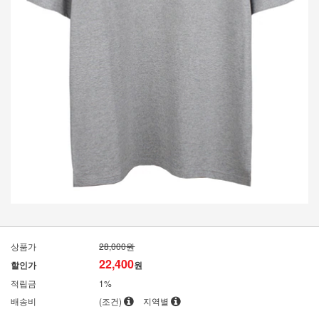
상품가
28,000원
22,400
할인가
원
적립금
1%
배송비
(조건)
지역별