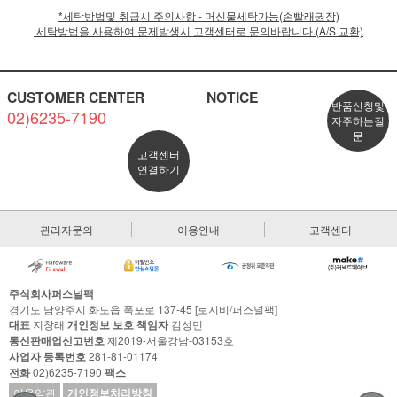
*세탁방법및 취급시 주의사항 - 머신물세탁가능(손빨래권장)
세탁방법을 사용하여 문제발생시 고객센터로 문의바랍니다.(A/S 교환)
CUSTOMER CENTER
NOTICE
반품신청및
02)6235-7190
자주하는질
문
고객센터
연결하기
관리자문의
이용안내
고객센터
주식회사퍼스널팩
경기도 남양주시 화도읍 폭포로 137-45 [로지비/퍼스널팩]
대표
지창래
개인정보 보호 책임자
김성민
통신판매업신고번호
제2019-서울강남-03153호
사업자 등록번호
281-81-01174
전화
02)6235-7190
팩스
이용약관
개인정보처리방침