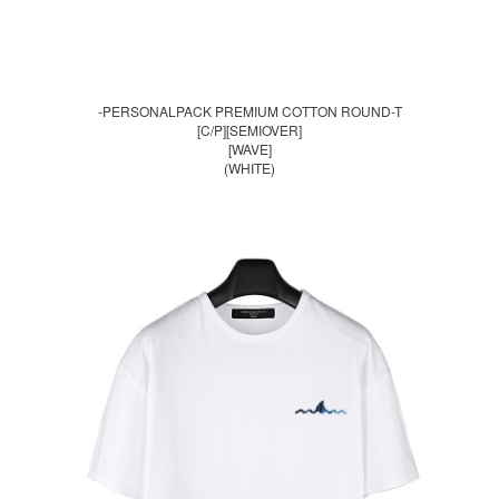
-PERSONALPACK PREMIUM COTTON ROUND-T
[C/P][SEMIOVER]
[WAVE]
(WHITE)