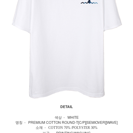
DETAIL
색상 - WHITE
명칭 - PREMIUM COTTON ROUND-T[C/P][SEMIOVER][WAVE]
소재 -
COTTON 70% /POLYSTER 30%
가공 - PRINTING/WASHING