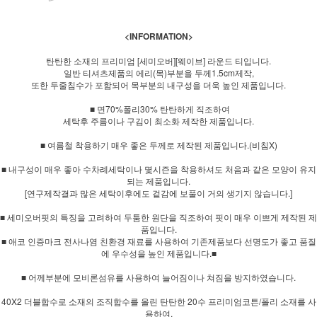
<INFORMATION>
탄탄한 소재의 프리미엄 [세미오버][웨이브] 라운드 티입니다.
일반 티셔츠제품의 에리(목)부분을 두께1.5cm제작,
또한 두줄침수가 포함되어 목부분의 내구성을 더욱 높인 제품입니다.
■ 면70%폴리30% 탄탄하게 직조하여
세탁후 주름이나 구김이 최소화 제작한 제품입니다.
■ 여름철 착용하기 매우 좋은 두께로 제작된 제품입니다.(비침X)
■ 내구성이 매우 좋아 수차례세탁이나 몇시즌을 착용하셔도 처음과 같은 모양이 유지
되는 제품입니다.
[연구제작결과 많은 세탁이후에도 겉감에 보풀이 거의 생기지 않습니다.]
■ 세미오버핏의 특징을 고려하여 두툼한 원단을 직조하여 핏이 매우 이쁘게 제작된 제
품입니다.
■ 애코 인증마크 전사나염 친환경 재료를 사용하여 기존제품보다 선명도가 좋고 품질
에 우수성을 높인 제품입니다.■
■ 어께부분에 모비론섬유를 사용하여 늘어짐이나 쳐짐을 방지하였습니다.
40X2 더블합수로 소재의 조직합수를 올린 탄탄한 20수 프리미엄코튼/폴리 소재를 사
용하여,