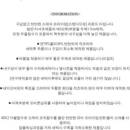
<INFORMATION>
구김없고 탄탄한 소재의 프리미엄[
스탠다드핏
] 라운드 티입니다.
일반 티셔츠제품의 에리(목)부분을 두께1.5cm제작,
또한 두줄침수가 포함되어 목부분의 내구성을 더욱 높인 제품입니다.
■ 면70%폴리30% 탄탄하게 직조하여
세탁후 주름이나 구김이 최소화 제작한 제품입니다.
■ 여름철 착용하기 매우 좋은 두께로 제작된 제품입니다.(비침X)
■ 내구성이 매우 좋아 수차례세탁이나 몇시즌을 착용하셔도 처음과 같은 모양이 유지
되는 제품입니다.
[연구제작결과 많은 세탁이후에도 겉감에 보풀이 거의 생기지 않습니다.]
■ 세미오버핏의 특징을 고려하여 두툼한 원단을 직조하여 핏이 매우 이쁘게 제작된 제
품입니다.
■ 어께부분에 모비론섬유를 사용하여 늘어짐이나 쳐짐을 방지하였습니다.
40X2 더블합수로 소재의 조직합수를 올린 탄탄한 20수 프리미엄코튼/폴리 소재를 사
용하여,
덤블워싱과정을 거쳐 세탁시 수축을 극최소화한 제품입니다.