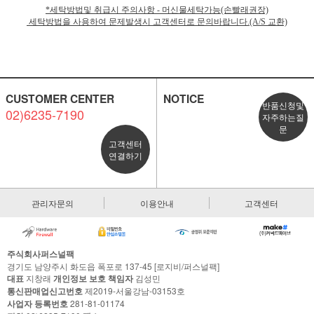
*세탁방법및 취급시 주의사항 - 머신물세탁가능(손빨래권장)
세탁방법을 사용하여 문제발생시 고객센터로 문의바랍니다.(A/S 교환)
CUSTOMER CENTER
NOTICE
반품신청및
02)6235-7190
자주하는질
문
고객센터
연결하기
관리자문의
이용안내
고객센터
주식회사퍼스널팩
경기도 남양주시 화도읍 폭포로 137-45 [로지비/퍼스널팩]
대표
지창래
개인정보 보호 책임자
김성민
통신판매업신고번호
제2019-서울강남-03153호
사업자 등록번호
281-81-01174