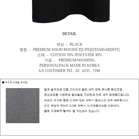
DETAIL
색상 - BLACK
명칭 - PREMIUM SOLID ROUND-T[C/PE][STANDARDFIT]
소재 - COTTON 70% /POLYSTER 30%
가공 - PREMIUM/WASHING
PERSONALPACK MADE IN KOREA
A/S COSTOMER TEL : 02 . 6235 . 7190