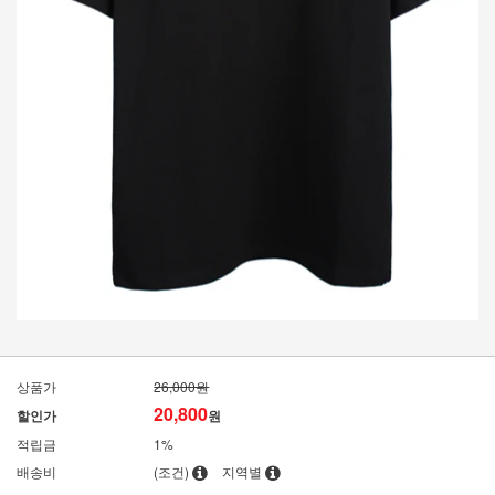
상품가
26,000원
20,800
할인가
원
적립금
1%
배송비
(조건)
지역별