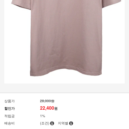
상품가
28,000원
22,400
할인가
원
적립금
1%
배송비
(조건)
지역별