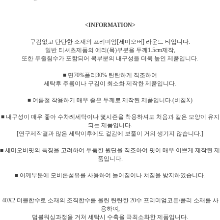
<INFORMATION>
구김없고 탄탄한 소재의 프리미엄[세미오버] 라운드 티입니다.
일반 티셔츠제품의 에리(목)부분을 두께1.5cm제작,
또한 두줄침수가 포함되어 목부분의 내구성을 더욱 높인 제품입니다.
■ 면70%폴리30% 탄탄하게 직조하여
세탁후 주름이나 구김이 최소화 제작한 제품입니다.
■ 여름철 착용하기 매우 좋은 두께로 제작된 제품입니다.(비침X)
■ 내구성이 매우 좋아 수차례세탁이나 몇시즌을 착용하셔도 처음과 같은 모양이 유지
되는 제품입니다.
[연구제작결과 많은 세탁이후에도 겉감에 보풀이 거의 생기지 않습니다.]
■ 세미오버핏의 특징을 고려하여 두툼한 원단을 직조하여 핏이 매우 이쁘게 제작된 제
품입니다.
■ 어께부분에 모비론섬유를 사용하여 늘어짐이나 쳐짐을 방지하였습니다.
40X2 더블합수로 소재의 조직합수를 올린 탄탄한 20수 프리미엄코튼/폴리 소재를 사
용하여,
덤블워싱과정을 거쳐 세탁시 수축을 극최소화한 제품입니다.