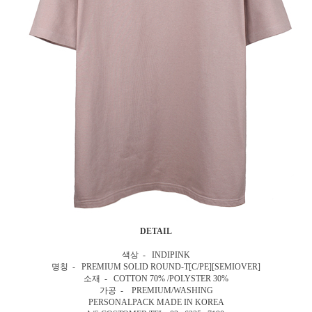
DETAIL
색상 - INDIPINK
명칭 - PREMIUM SOLID ROUND-T[C/PE][SEMIOVER]
소재 - COTTON 70% /POLYSTER 30%
가공 - PREMIUM/WASHING
PERSONALPACK MADE IN KOREA