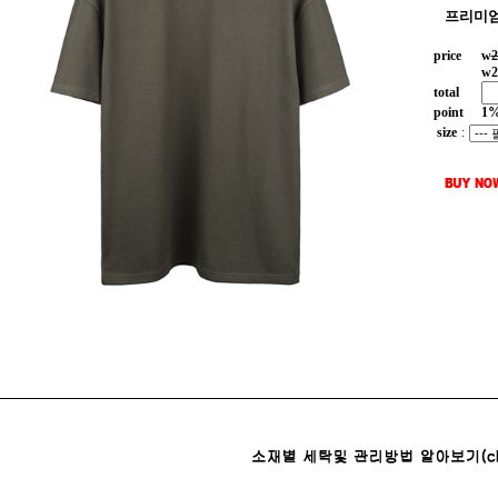
프리미엄
price
w
2
w
2
total
point
1
size
: