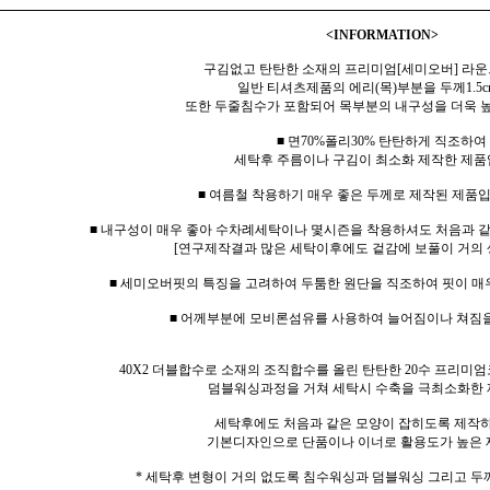
<INFORMATION>
구김없고 탄탄한 소재의 프리미엄[세미오버] 라운
일반 티셔츠제품의 에리(목)부분을 두께1.5c
또한 두줄침수가 포함되어 목부분의 내구성을 더욱 
■ 면70%폴리30% 탄탄하게 직조하여
세탁후 주름이나 구김이 최소화 제작한 제품
■ 여름철 착용하기 매우 좋은 두께로 제작된 제품입
■ 내구성이 매우 좋아 수차례세탁이나 몇시즌을 착용하셔도 처음과 
[연구제작결과 많은 세탁이후에도 겉감에 보풀이 거의 
■ 세미오버핏의 특징을 고려하여 두툼한 원단을 직조하여 핏이 매
■ 어께부분에 모비론섬유를 사용하여 늘어짐이나 쳐짐
40X2 더블합수로 소재의 조직합수를 올린 탄탄한 20수 프리미엄
덤블워싱과정을 거쳐 세탁시 수축을 극최소화한 
세탁후에도 처음과 같은 모양이 잡히도록 제작
기본디자인으로 단품이나 이너로 활용도가 높은 
* 세탁후 변형이 거의 없도록 침수워싱과 덤블워싱 그리고 두