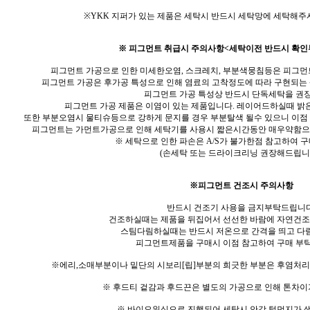
※YKK 지퍼가 있는 제품은 세탁시 반드시 세탁망에 세탁해주
※ 피그먼트 취급시 주의사항<세탁이전 반드시 확인
피그먼트 가공으로 인한 미세한오염, 스크레치, 부분색뭉침등은 피그먼
피그먼트 가공은 후가공 특성으로 인해 염료의 고착정도에 따라 구현되는
피그먼트 가공 특성상 반드시 단독세탁을 권
피그먼트 가공 제품은 이염이 있는 제품입니다. 레이어드하실때 밝
또한 부분오염시 물티슈등으로 강하게 문지를 경우 부분탈색 될수 있으니 이점
피그먼트는 가먼트가공으로 인해 세탁기를 사용시 짧은시간동안 매우약함으
※ 세탁으로 인한 파손은 A/S가 불가한점 참고하여 
(손세탁 또는 드라이크리닝 권장해드립니다
※피그먼트 건조시 주의사항
반드시 건조기 사용을 금지부탁드립니다
건조하실때는 제품을 뒤집어서 선선한 바람에 자연건조
스팀다림하실때는 반드시 저온으로 간격을 띄고 
피그먼트제품을 구매시 이점 참고하여 구매 부
※에리,소매부분이나 밑단의 시보리[립]부분의 희긋한 부분은 후염처
※ 후드티 겉감과 후드끈은 별도의 가공으로 인해 톤차이
※ 바이오워싱으로 진행되어 세탁시 안감 털먼지가 