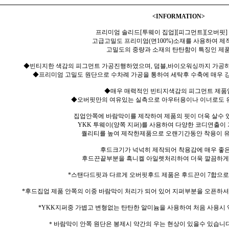
<INFORMATION>
프리미엄 솔리드[투웨이 집업][피그먼트][오버핏]
고급고밀도 프리미엄(면100%)소재를 사용하여 제
고밀도의 중량과 소재의 탄탄함이 특징인 제
◆빈티지한 색감의 피그먼트 가공진행하였으며, 덤블,바이오워싱까지 가공하
◆프리미엄 고밀도 원단으로 수차례 가공을 통하여 세탁후 수축에 매우 강
◆매우 매력적인 빈티지색감의 피그먼트 제품
◆오버핏만의 여유있는 실측으로 아우터용이나 이너로도 유
집업안쪽에 바람막이를 제작하여 제품의 핏이 더욱 살수 
YKK 투웨이(양쪽 지퍼)를 사용하여 다양한 코디연출이
퀄리티를 높여 제작한제품으로 오랜기간동안 착용이 유
후드크기가 넉넉히 제작되어 착용감에 매우 좋
후드끈끝부분을 흑니켈 아일렛처리하여 더욱 깔끔하게
*스탠다드핏과 다르게 오버핏후드 제품은 후드끈이 7합으로
*후드집업 제품 안쪽의 이중 바람막이 처리가 되어 있어 지퍼부분을 오픈하셔
*YKK지퍼중 가볍고 변형없는 탄탄한 알미늄을 사용하여 처음 사용시 
＊바람막이 안쪽 원단은 봉제시 약간의 우는 현상이 있을수 있습니다