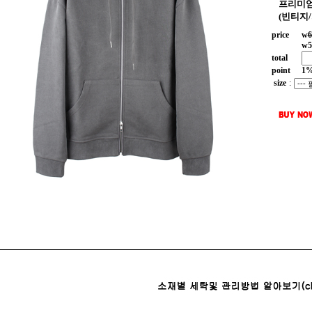
프리미엄
(빈티지/
price
w
6
w
5
total
point
1
size
: