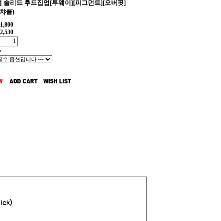
 솔리드 후드집업[투웨이][피그먼트][오버핏]
챠콜)
1,800
2,530
%