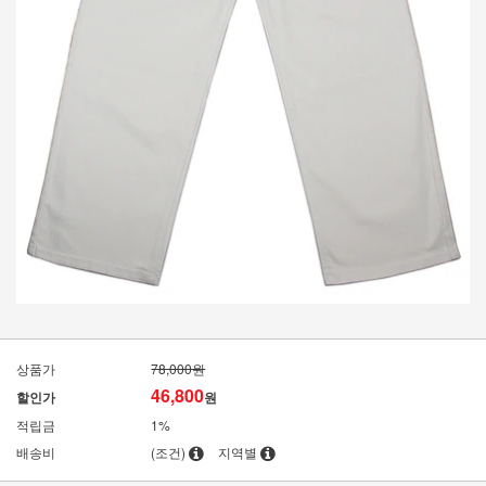
상품가
78,000원
46,800
할인가
원
적립금
1%
배송비
(조건)
지역별