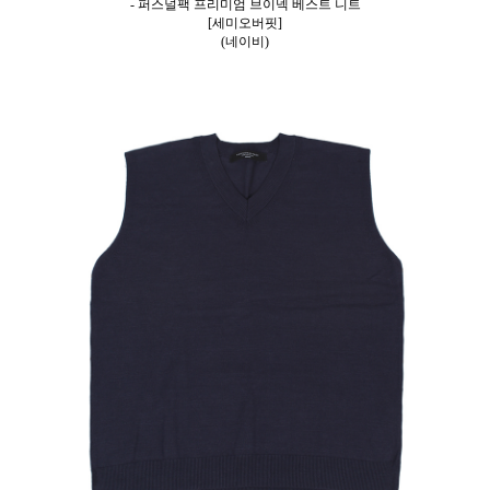
- 퍼스널팩 프리미엄 브이넥 베스트 니트
[세미오버핏]
(네이비)