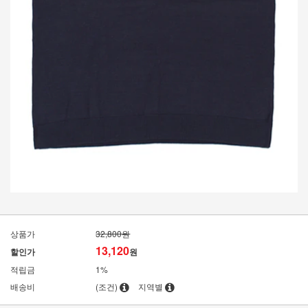
상품가
32,800원
13,120
할인가
원
적립금
1%
배송비
(조건)
지역별