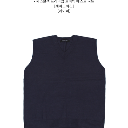
- 퍼스널팩 프리미엄 브이넥 베스트 니트
[세미오버핏]
(네이비)