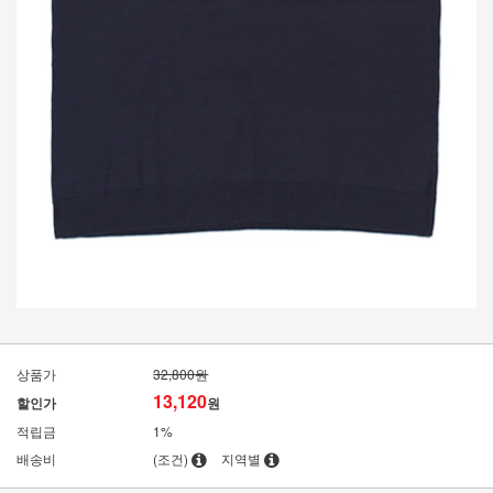
상품가
32,800원
13,120
할인가
원
적립금
1%
배송비
(조건)
지역별