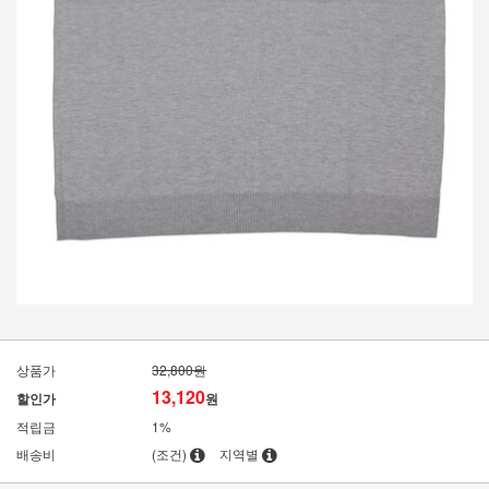
상품가
32,800원
13,120
할인가
원
적립금
1%
배송비
(조건)
지역별