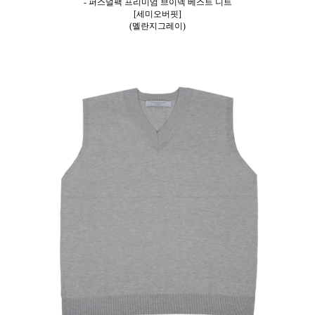
- 퍼스널팩 프리미엄 브이넥 베스트 니트
[세미오버핏]
(멜란지그레이)