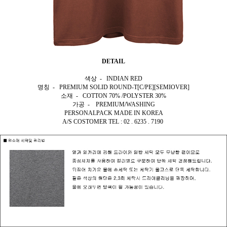
DETAIL
색상 - INDIAN RED
명칭 - PREMIUM SOLID ROUND-T[C/PE][SEMIOVER]
소재 - COTTON 70% /POLYSTER 30%
가공 - PREMIUM/WASHING
PERSONALPACK MADE IN KOREA
A/S COSTOMER TEL : 02 . 6235 . 7190