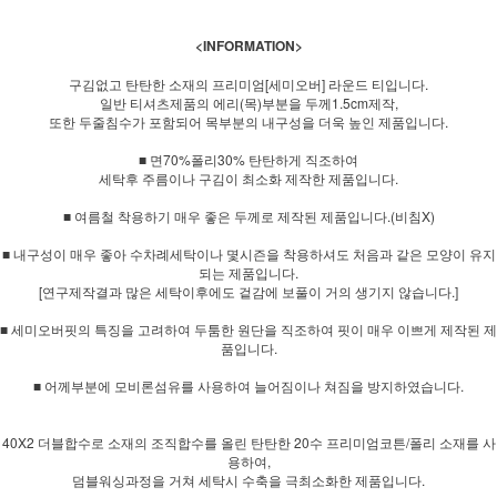
<INFORMATION>
구김없고 탄탄한 소재의 프리미엄[세미오버] 라운드 티입니다.
일반 티셔츠제품의 에리(목)부분을 두께1.5cm제작,
또한 두줄침수가 포함되어 목부분의 내구성을 더욱 높인 제품입니다.
■ 면70%폴리30% 탄탄하게 직조하여
세탁후 주름이나 구김이 최소화 제작한 제품입니다.
■ 여름철 착용하기 매우 좋은 두께로 제작된 제품입니다.(비침X)
■ 내구성이 매우 좋아 수차례세탁이나 몇시즌을 착용하셔도 처음과 같은 모양이 유지
되는 제품입니다.
[연구제작결과 많은 세탁이후에도 겉감에 보풀이 거의 생기지 않습니다.]
■ 세미오버핏의 특징을 고려하여 두툼한 원단을 직조하여 핏이 매우 이쁘게 제작된 제
품입니다.
■ 어께부분에 모비론섬유를 사용하여 늘어짐이나 쳐짐을 방지하였습니다.
40X2 더블합수로 소재의 조직합수를 올린 탄탄한 20수 프리미엄코튼/폴리 소재를 사
용하여,
덤블워싱과정을 거쳐 세탁시 수축을 극최소화한 제품입니다.