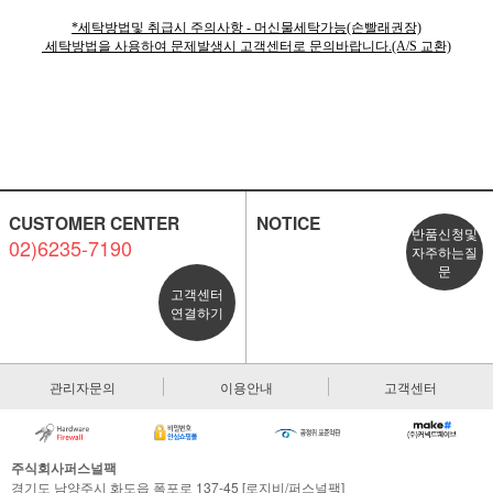
*세탁방법및 취급시 주의사항 - 머신물세탁가능(손빨래권장)
세탁방법을 사용하여 문제발생시 고객센터로 문의바랍니다.(A/S 교환)
CUSTOMER CENTER
NOTICE
반품신청및
02)6235-7190
자주하는질
문
고객센터
연결하기
관리자문의
이용안내
고객센터
주식회사퍼스널팩
경기도 남양주시 화도읍 폭포로 137-45 [로지비/퍼스널팩]