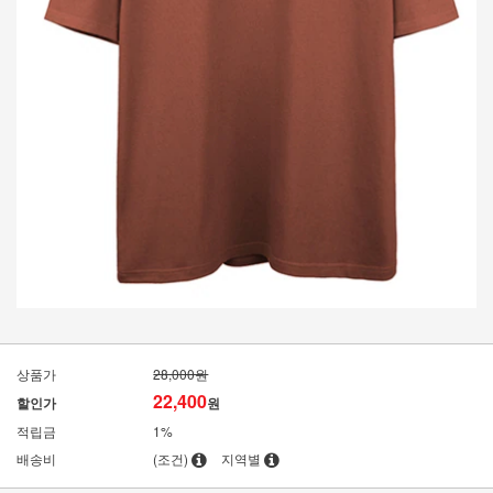
상품가
28,000원
22,400
할인가
원
적립금
1%
배송비
(조건)
지역별