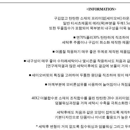
<INFORMATION>
구김없고 탄탄한 소재의 프리미엄[세미오버] 라운
일반 티셔츠제품의 에리(목)부분을 두께1.5c
또한 두줄침수가 포함되어 목부분의 내구성을 더욱 
■ 면70%폴리30% 탄탄하게 직조하여
세탁후 주름이나 구김이 최소화 제작한 제품
■ 여름철 착용하기 매우 좋은 두께로 제작된 제품입
■ 내구성이 매우 좋아 수차례세탁이나 몇시즌을 착용하셔도 처음과 
[연구제작결과 많은 세탁이후에도 겉감에 보풀이 거의 
■ 세미오버핏의 특징을 고려하여 두툼한 원단을 직조하여 핏이 매
■ 어께부분에 모비론섬유를 사용하여 늘어짐이나 쳐짐
40X2 더블합수로 소재의 조직합수를 올린 탄탄한 20수 프리미엄
덤블워싱과정을 거쳐 세탁시 수축을 극최소화한 
세탁후에도 처음과 같은 모양이 잡히도록 제작
기본디자인으로 단품이나 이너로 활용도가 높은 
* 세탁후 변형이 거의 없도록 침수워싱과 덤블워싱 그리고 두