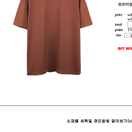
프리미엄
price
w
2
w
2
total
point
1
size
: