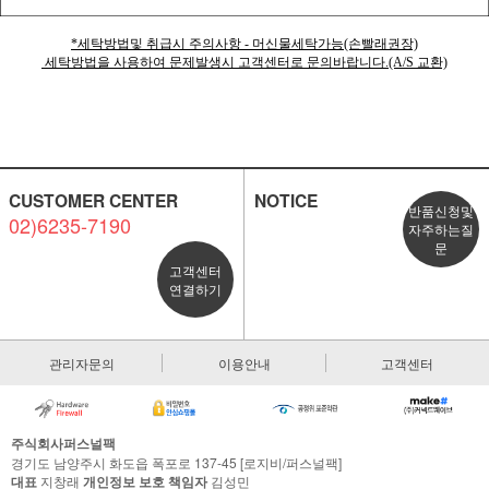
*세탁방법및 취급시 주의사항 - 머신물세탁가능(손빨래권장)
세탁방법을 사용하여 문제발생시 고객센터로 문의바랍니다.(A/S 교환)
CUSTOMER CENTER
NOTICE
반품신청및
02)6235-7190
자주하는질
문
고객센터
연결하기
관리자문의
이용안내
고객센터
주식회사퍼스널팩
경기도 남양주시 화도읍 폭포로 137-45 [로지비/퍼스널팩]
대표
지창래
개인정보 보호 책임자
김성민