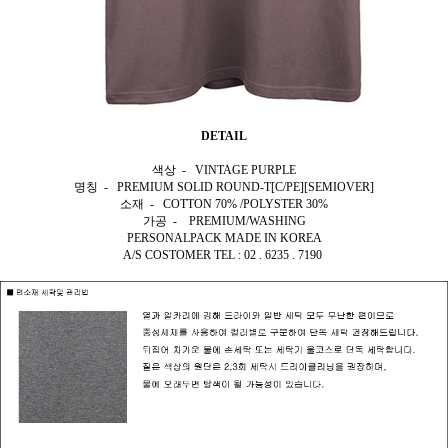
DETAIL
색상 - VINTAGE PURPLE
명칭 - PREMIUM SOLID ROUND-T[C/PE][SEMIOVER]
소재 - COTTON 70% /POLYSTER 30%
가공 - PREMIUM/WASHING
PERSONALPACK MADE IN KOREA
A/S COSTOMER TEL : 02 . 6235 . 7190