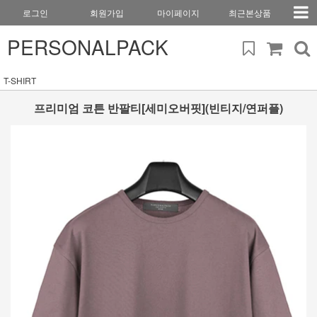
로그인
회원가입
마이페이지
최근본상품
PERSONALPACK
T-SHIRT
프리미엄 코튼 반팔티[세미오버핏](빈티지/연퍼플)