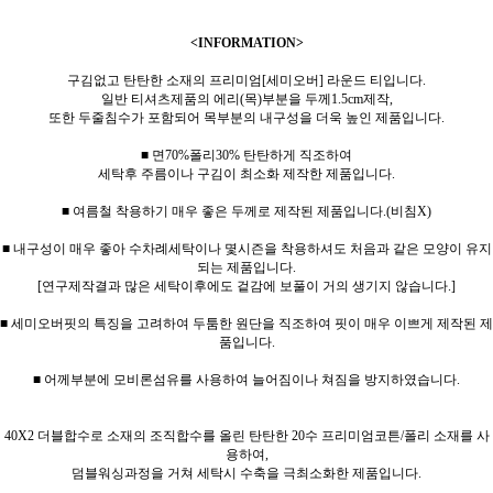
<INFORMATION>
구김없고 탄탄한 소재의 프리미엄[세미오버] 라운드 티입니다.
일반 티셔츠제품의 에리(목)부분을 두께1.5cm제작,
또한 두줄침수가 포함되어 목부분의 내구성을 더욱 높인 제품입니다.
■ 면70%폴리30% 탄탄하게 직조하여
세탁후 주름이나 구김이 최소화 제작한 제품입니다.
■ 여름철 착용하기 매우 좋은 두께로 제작된 제품입니다.(비침X)
■ 내구성이 매우 좋아 수차례세탁이나 몇시즌을 착용하셔도 처음과 같은 모양이 유지
되는 제품입니다.
[연구제작결과 많은 세탁이후에도 겉감에 보풀이 거의 생기지 않습니다.]
■ 세미오버핏의 특징을 고려하여 두툼한 원단을 직조하여 핏이 매우 이쁘게 제작된 제
품입니다.
■ 어께부분에 모비론섬유를 사용하여 늘어짐이나 쳐짐을 방지하였습니다.
40X2 더블합수로 소재의 조직합수를 올린 탄탄한 20수 프리미엄코튼/폴리 소재를 사
용하여,
덤블워싱과정을 거쳐 세탁시 수축을 극최소화한 제품입니다.