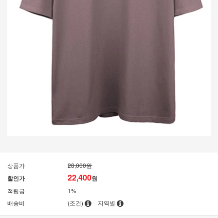
상품가
28,000원
22,400
할인가
원
적립금
1%
배송비
(조건)
지역별