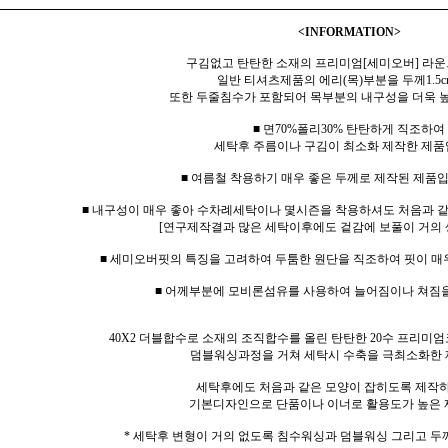
<INFORMATION>
구김없고 탄탄한 소재의 프리미엄[세미오버] 라운
일반 티셔츠제품의 에리(목)부분을 두께1.5c
또한 두줄침수가 포함되어 목부분의 내구성을 더욱 
■ 면70%폴리30% 탄탄하게 직조하여
세탁후 주름이나 구김이 최소화 제작한 제품
■ 여름철 착용하기 매우 좋은 두께로 제작된 제품입
■ 내구성이 매우 좋아 수차례세탁이나 몇시즌을 착용하셔도 처음과 
[연구제작결과 많은 세탁이후에도 겉감에 보풀이 거의 
■ 세미오버핏의 특징을 고려하여 두툼한 원단을 직조하여 핏이 매
■ 어께부분에 모비론섬유를 사용하여 늘어짐이나 쳐짐
40X2 더블합수로 소재의 조직합수를 올린 탄탄한 20수 프리미엄
덤블워싱과정을 거쳐 세탁시 수축을 극최소화한 
세탁후에도 처음과 같은 모양이 잡히도록 제작
기본디자인으로 단품이나 이너로 활용도가 높은 
* 세탁후 변형이 거의 없도록 침수워싱과 덤블워싱 그리고 두