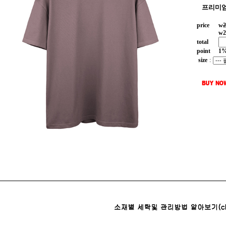
프리미엄
price
w
2
w
2
total
point
1
size
: