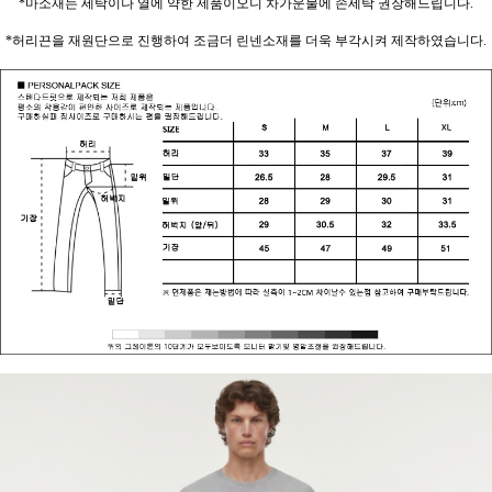
*마소재는 세탁이나 열에 약한 제품이오니 차가운물에 손세탁 권장해드립니다.
*허리끈을 재원단으로 진행하여 조금더 린넨소재를 더욱 부각시켜 제작하였습니다.