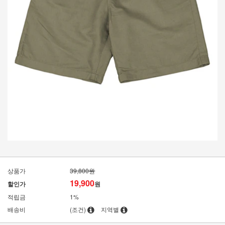
상품가
39,800원
19,900
할인가
원
적립금
1%
배송비
(조건)
지역별