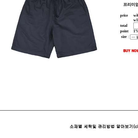
프리미엄
price
w
3
w
1
total
point
1
size
: