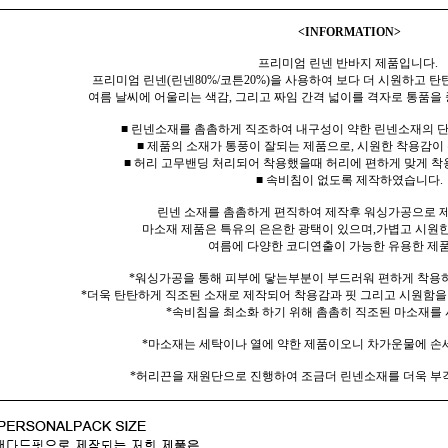
<INFORMATION>
프리미엄 린넨 반바지 제품입니다.
프리미엄 린넨(린넨80%/코튼20%)을 사용하여 보다 더 시원하고 
여름 날씨에 어울리는 색감, 그리고 짜임 간격 넓이를 격자로 통품을
■ 린넨소재를 촘촘하게 직조하여 내구성이 약한 린넨소재의 
■ 제품의 소재가 통풍이 잘되는 제품으로, 시원한 착용감이
■ 허리 고무밴딩 처리되어 착용했을때 허리에 편하게 맞게 착
■ 속비침이 없도록 제작하였습니다.
린넨 소재를 촘촘하게 편직하여 제작후 워싱가공으로 
마소재 제품은 특유의 은은한 광택이 있으며,가볍고 시원한
여름에 다양한 코디연출이 가능한 유용한 제
*워싱가공을 통해 피부에 닿는부분이 부드러워 편하게 착용
*더욱 탄탄하게 직조된 소재로 제작되어 착용감과 핏 그리고 시원함을
*속비침을 최소화 하기 위해 촘촘히 직조된 마소재를
*마소재는 세탁이나 열에 약한 제품이오니 차가운물에 손
*허리끈을 재원단으로 진행하여 조금더 린넨소재를 더욱 부