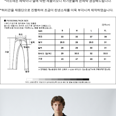
*마소재는 세탁이나 열에 약한 제품이오니 차가운물에 손세탁 권장해드립니다.
*허리끈을 재원단으로 진행하여 조금더 린넨소재를 더욱 부각시켜 제작하였습니다.