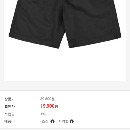
상품가
39,800원
19,900
할인가
원
적립금
1%
배송비
(조건)
지역별