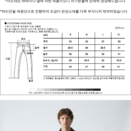
*마소재는 세탁이나 열에 약한 제품이오니 차가운물에 손세탁 권장해드립니다.
*허리끈을 재원단으로 진행하여 조금더 린넨소재를 더욱 부각시켜 제작하였습니다.