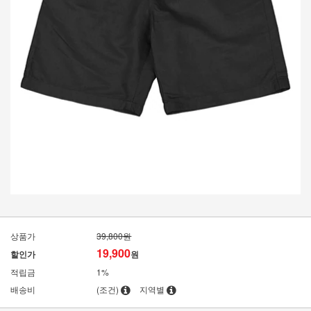
상품가
39,800원
19,900
할인가
원
적립금
1%
배송비
(조건)
지역별