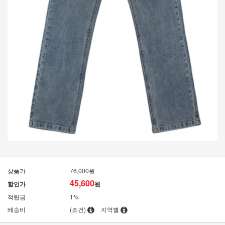
상품가
76,000원
45,600
할인가
원
적립금
1%
배송비
(조건)
지역별