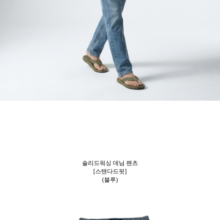
솔리드워싱 데님 팬츠
[스탠다드핏]
(블루)