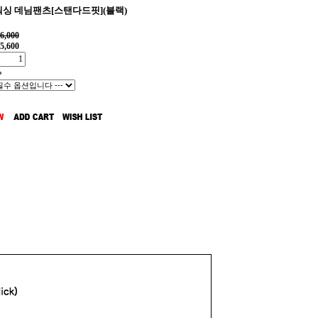
싱 데님팬츠[스탠다드핏](블랙)
6,000
5,600
%