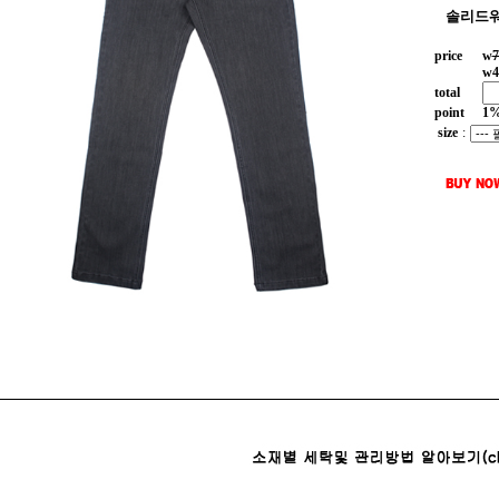
솔리드워
price
w
7
w
4
total
point
1
size
: