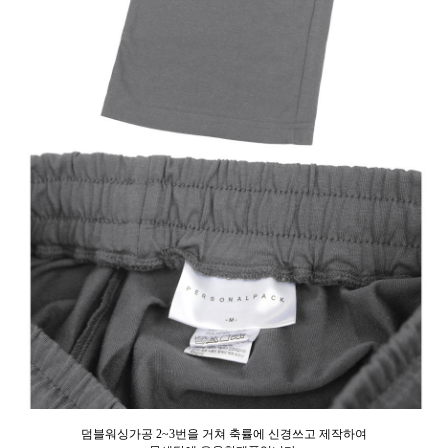
덤블워싱가공 2~3번을 거쳐 축률에 신경쓰고 제작하여