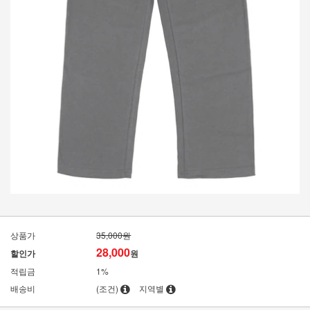
상품가
35,000원
28,000
할인가
원
적립금
1%
배송비
(조건)
지역별