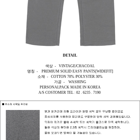
DETAIL
색상 - VINTAGE/CHACOAL
명칭 - PREMIUM SOLID EASY PANTS[WIDEFIT]
소재 - COTTON 70% /POLYSTER 30%
가공 - WASHING
PERSONALPACK MADE IN KOREA
A/S COSTOMER TEL : 02 . 6235 . 7190