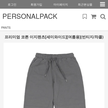
로그인
회원가입
마이페이지
최근본상품
PERSONALPACK
PANTS
프리미엄 코튼 이지팬츠[세미와이드][여름용](빈티지/챠콜)