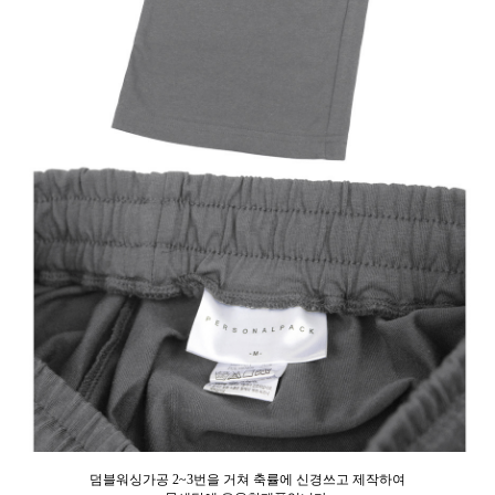
덤블워싱가공 2~3번을 거쳐 축률에 신경쓰고 제작하여