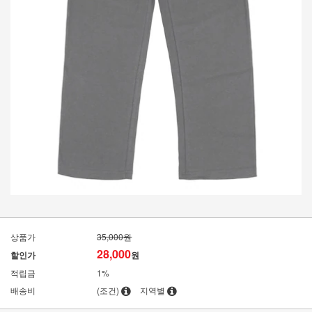
상품가
35,000원
28,000
할인가
원
적립금
1%
배송비
(조건)
지역별