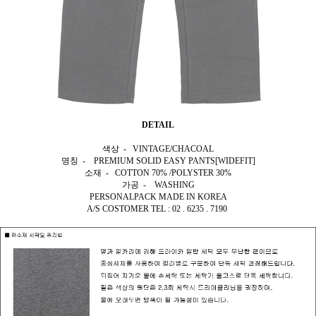
DETAIL
색상 - VINTAGE/CHACOAL
명칭 - PREMIUM SOLID EASY PANTS[WIDEFIT]
소재 - COTTON 70% /POLYSTER 30%
가공 - WASHING
PERSONALPACK MADE IN KOREA
A/S COSTOMER TEL : 02 . 6235 . 7190