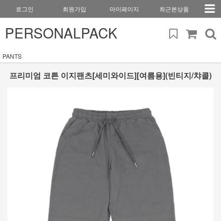
로그인
회원가입
마이페이지
최근본상품
PERSONALPACK
PANTS
프리미엄 코튼 이지팬츠[세미와이드][여름용](빈티지/챠콜)