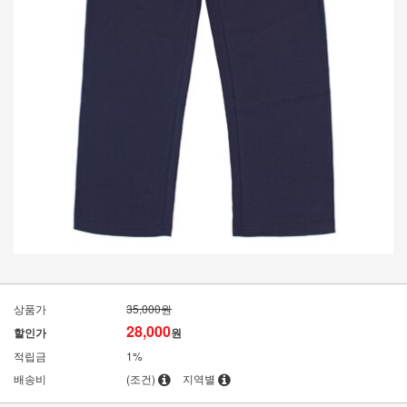
상품가
35,000원
28,000
할인가
원
적립금
1%
배송비
(조건)
지역별