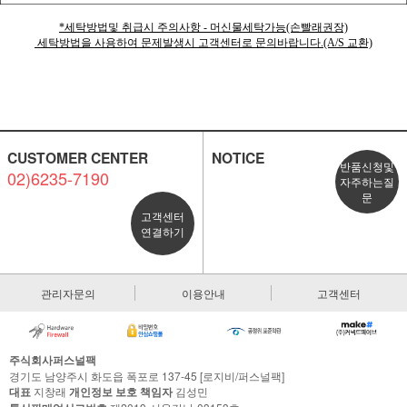
*세탁방법및 취급시 주의사항 - 머신물세탁가능(손빨래권장)
세탁방법을 사용하여 문제발생시 고객센터로 문의바랍니다.(A/S 교환)
CUSTOMER CENTER
NOTICE
반품신청및
02)6235-7190
자주하는질
문
고객센터
연결하기
관리자문의
이용안내
고객센터
주식회사퍼스널팩
경기도 남양주시 화도읍 폭포로 137-45 [로지비/퍼스널팩]
대표
지창래
개인정보 보호 책임자
김성민