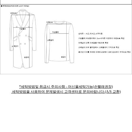
*세탁방법및 취급시 주의사항 - 머신물세탁가능(손빨래권장)
세탁방법을 사용하여 문제발생시 고객센터로 문의바랍니다.(A/S 교환)