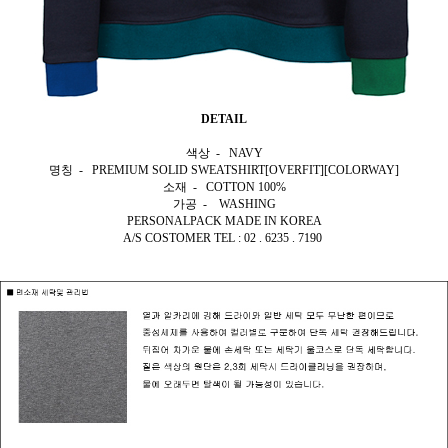
DETAIL
색상 - NAVY
명칭 - PREMIUM SOLID SWEATSHIRT[OVERFIT][COLORWAY]
소재 - COTTON 100%
가공 - WASHING
PERSONALPACK MADE IN KOREA
A/S COSTOMER TEL : 02 . 6235 . 7190