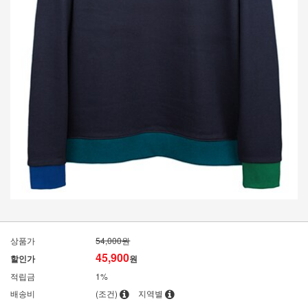
상품가
54,000원
45,900
할인가
원
적립금
1%
배송비
(조건)
지역별