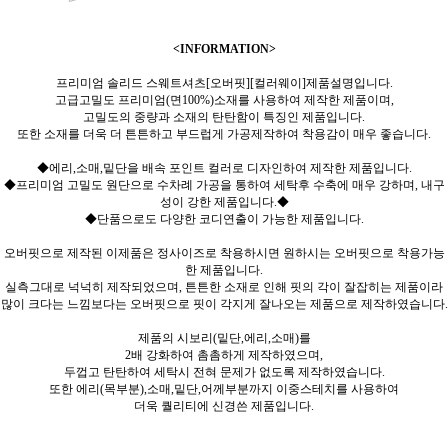
<INFORMATION>
프리미엄 솔리드 스웨트셔츠[오버핏][컬러웨이]제품설명입니다.
고급고밀도 프리미엄(면100%)소재를 사용하여 제작한 제품이며,
고밀도의 중량과 소재의 탄탄함이 특징인 제품입니다.
또한 소재를 더욱 더 튼튼하고 부드럽게 가공제작하여 착용감이 매우 좋습니다.
◆에리,소매,밑단을 배속 포인트 컬러로 디자인하여 제작한 제품입니다.
◆프리미엄 고밀도 원단으로 수차례 가공을 통하여 세탁후 수축에 매우 강하며, 내구
성이 강한 제품입니다.◆
◆단품으로도 다양한 코디연출이 가능한 제품입니다.
오버핏으로 제작된 이제품은 정사이즈로 착용하시면 원하시는 오버핏으로 착용가능
한 제품입니다.
실측그대로 넉넉히 제작되었으며, 튼튼한 소재로 인해 핏의 각이 잘잡히는 제품이라
많이 크다는 느낌보다는 오버핏으로 핏이 각지게 잘나오는 제품으로 제작하였습니다.
제품의 시보리(밑단,에리,소매)를
2배 강화하여 촘촘하게 제작하였으며,
두껍고 탄탄하여 세탁시 전혀 문제가 없도록 제작하였습니다.
또한 에리(목부분),소매,밑단,어께부분까지 이중스테치를 사용하여
더욱 퀄리티에 신경쓴 제품입니다.