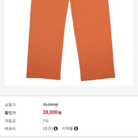
상품가
35,000원
28,000
할인가
원
적립금
1%
배송비
(조건)
지역별