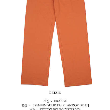
DETAIL
색상 - ORANGE
명칭 - PREMIUM SOLID EASY PANTS[WIDEFIT]
소재 - COTTON 70% /POLYSTER 30%