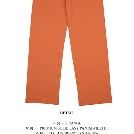
DETAIL
색상 - ORANGE
명칭 - PREMIUM SOLID EASY PANTS[WIDEFIT]
소재 - COTTON 70% /POLYSTER 30%