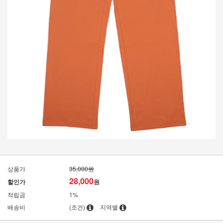
상품가
35,000원
28,000
할인가
원
적립금
1%
배송비
(조건)
지역별