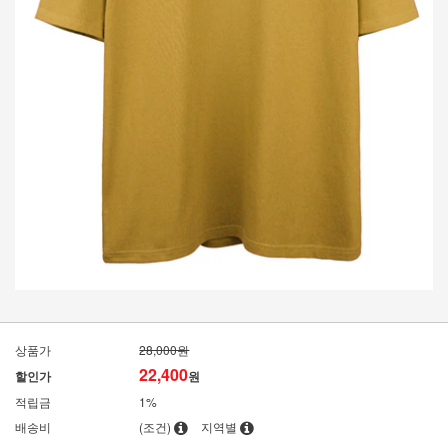
상품가
28,000원
22,400
할인가
원
적립금
1%
배송비
(조건)
지역별