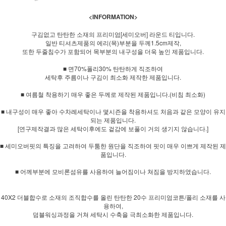
<INFORMATION>
구김없고 탄탄한 소재의 프리미엄[세미오버] 라운드 티입니다.
일반 티셔츠제품의 에리(목)부분을 두께1.5cm제작,
또한 두줄침수가 포함되어 목부분의 내구성을 더욱 높인 제품입니다.
■ 면70%폴리30% 탄탄하게 직조하여
세탁후 주름이나 구김이 최소화 제작한 제품입니다.
■ 여름철 착용하기 매우 좋은 두께로 제작된 제품입니다.(비침 최소화)
■ 내구성이 매우 좋아 수차례세탁이나 몇시즌을 착용하셔도 처음과 같은 모양이 유지
되는 제품입니다.
[연구제작결과 많은 세탁이후에도 겉감에 보풀이 거의 생기지 않습니다.]
■ 세미오버핏의 특징을 고려하여 두툼한 원단을 직조하여 핏이 매우 이쁘게 제작된 제
품입니다.
■ 어께부분에 모비론섬유를 사용하여 늘어짐이나 쳐짐을 방지하였습니다.
40X2 더블합수로 소재의 조직합수를 올린 탄탄한 20수 프리미엄코튼/폴리 소재를 사
용하여,
덤블워싱과정을 거쳐 세탁시 수축을 극최소화한 제품입니다.