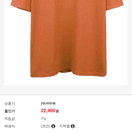
상품가
28,000원
22,400
할인가
원
적립금
1%
배송비
(조건)
지역별