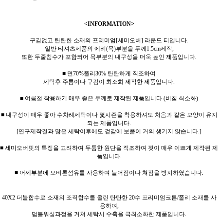
<INFORMATION>
구김없고 탄탄한 소재의 프리미엄[세미오버] 라운드 티입니다.
일반 티셔츠제품의 에리(목)부분을 두께1.5cm제작,
또한 두줄침수가 포함되어 목부분의 내구성을 더욱 높인 제품입니다.
■ 면70%폴리30% 탄탄하게 직조하여
세탁후 주름이나 구김이 최소화 제작한 제품입니다.
■ 여름철 착용하기 매우 좋은 두께로 제작된 제품입니다.(비침 최소화)
■ 내구성이 매우 좋아 수차례세탁이나 몇시즌을 착용하셔도 처음과 같은 모양이 유지
되는 제품입니다.
[연구제작결과 많은 세탁이후에도 겉감에 보풀이 거의 생기지 않습니다.]
■ 세미오버핏의 특징을 고려하여 두툼한 원단을 직조하여 핏이 매우 이쁘게 제작된 제
품입니다.
■ 어께부분에 모비론섬유를 사용하여 늘어짐이나 쳐짐을 방지하였습니다.
40X2 더블합수로 소재의 조직합수를 올린 탄탄한 20수 프리미엄코튼/폴리 소재를 사
용하여,
덤블워싱과정을 거쳐 세탁시 수축을 극최소화한 제품입니다.