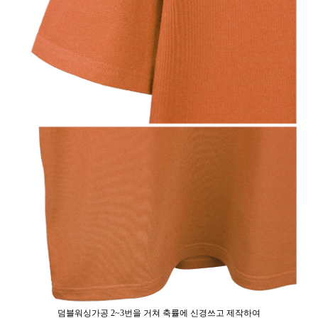
덤블워싱가공 2~3번을 거쳐 축률에 신경쓰고 제작하여