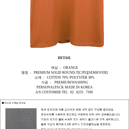
DETAIL
색상 - ORANGE
명칭 - PREMIUM SOLID ROUND-T[C/PE][SEMIOVER]
소재 - COTTON 70% /POLYSTER 30%
가공 - PREMIUM/WASHING
PERSONALPACK MADE IN KOREA
A/S COSTOMER TEL : 02 . 6235 . 7190