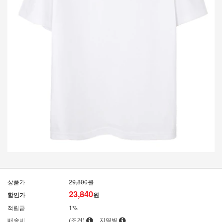
상품가
29,800원
23,840
할인가
원
적립금
1%
배송비
(조건)
지역별