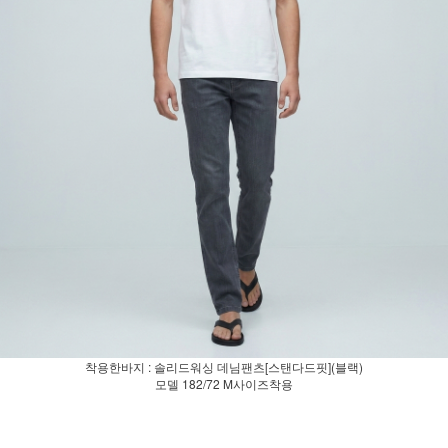
착용한바지 : 솔리드워싱 데님팬츠[스탠다드핏](블랙)
모델 182/72 M사이즈착용