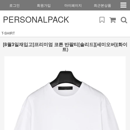
로그인
회원가입
마이페이지
최근본상품
PERSONALPACK
T-SHIRT
[8월3일재입고]프리미엄 코튼 반팔티[솔리드][세미오버](화이
트)