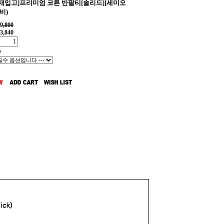
일재입고]프리미엄 코튼 반팔티[솔리드][세미오
비)
9,800
3,840
%