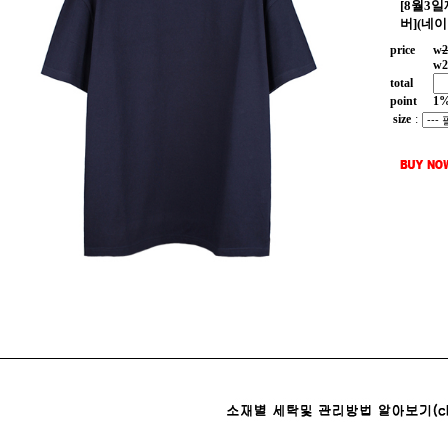
[8월3
버](네이
price
w
2
w
2
total
point
1
size
: