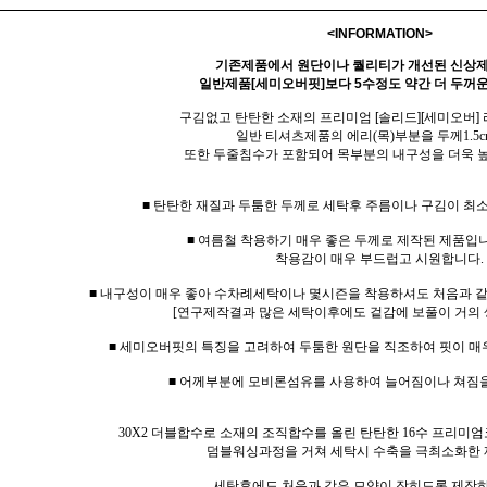
<INFORMATION>
기존제품에서 원단이나 퀄리티가 개선된 신상
일반제품[세미오버핏]보다 5수정도 약간 더 두꺼운
구김없고 탄탄한 소재의 프리미엄 [솔리드][세미오버]
일반 티셔츠제품의 에리(목)부분을 두께1.5c
또한 두줄침수가 포함되어 목부분의 내구성을 더욱 
■ 탄탄한 재질과 두툼한 두께로 세탁후 주름이나 구김이 최
■ 여름철 착용하기 매우 좋은 두께로 제작된 제품입니
착용감이 매우 부드럽고 시원합니다.
■ 내구성이 매우 좋아 수차례세탁이나 몇시즌을 착용하셔도 처음과 
[연구제작결과 많은 세탁이후에도 겉감에 보풀이 거의 
■ 세미오버핏의 특징을 고려하여 두툼한 원단을 직조하여 핏이 매
■ 어께부분에 모비론섬유를 사용하여 늘어짐이나 쳐짐
30X2 더블합수로 소재의 조직합수를 올린 탄탄한 16수 프리미엄
덤블워싱과정을 거쳐 세탁시 수축을 극최소화한 
세탁후에도 처음과 같은 모양이 잡히도록 제작