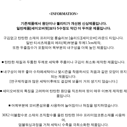
<INFORMATION>
기존제품에서 원단이나 퀄리티가 개선된 신상제품입니다.
일반제품[세미오버핏]보다 5수정도 약간 더 두꺼운 제품입니다.
구김없고 탄탄한 소재의 프리미엄 롱슬리브 [솔리드][세미오버] 라운드 티입니다.
일반 티셔츠제품의 에리(목)부분을 두께1.5cm제작,
또한 두줄침수가 포함되어 목부분의 내구성을 더욱 높인 제품입니다.
■ 탄탄한 재질과 두툼한 두께로 세탁후 주름이나 구김이 최소화 제작한 제품입니다.
■ 내구성이 매우 좋아 수차례세탁이나 몇시즌을 착용하셔도 처음과 같은 모양이 유지
되는 제품입니다.
[연구제작결과 많은 세탁이후에도 겉감에 보풀이 거의 생기지 않습니다.]
■ 세미오버핏의 특징을 고려하여 탄탄한 원단을 직조하여 핏이 매우 이쁘게 제작된 제
품입니다.
■ 어께부분에 모비론섬유를 사용하여 늘어짐이나 쳐짐을 방지하였습니다.
30X2 더블합수로 소재의 조직합수를 올린 탄탄한 16수 프리미엄코튼소재를 사용하
여,
덤블워싱과정을 거쳐 세탁시 수축을 극최소화한 제품입니다.