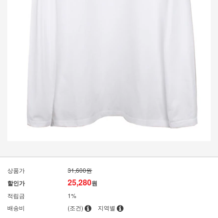
상품가
31,600원
25,280
할인가
원
적립금
1%
배송비
(조건)
지역별