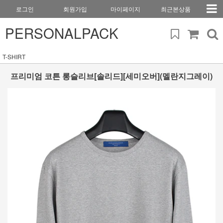
로그인
회원가입
마이페이지
최근본상품
PERSONALPACK
T-SHIRT
프리미엄 코튼 롱슬리브[솔리드][세미오버](멜란지그레이)