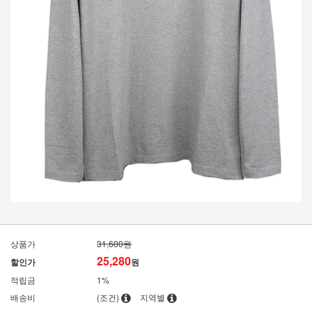
상품가
31,600원
25,280
할인가
원
적립금
1%
배송비
(조건)
지역별