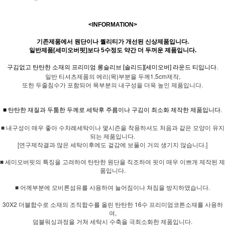
<INFORMATION>
기존제품에서 원단이나 퀄리티가 개선된 신상제품입니다.
일반제품[세미오버핏]보다 5수정도 약간 더 두꺼운 제품입니다.
구김없고 탄탄한 소재의 프리미엄 롱슬리브 [솔리드][세미오버] 라운드 티입니다.
일반 티셔츠제품의 에리(목)부분을 두께1.5cm제작,
또한 두줄침수가 포함되어 목부분의 내구성을 더욱 높인 제품입니다.
■ 탄탄한 재질과 두툼한 두께로 세탁후 주름이나 구김이 최소화 제작한 제품입니다.
■ 내구성이 매우 좋아 수차례세탁이나 몇시즌을 착용하셔도 처음과 같은 모양이 유지
되는 제품입니다.
[연구제작결과 많은 세탁이후에도 겉감에 보풀이 거의 생기지 않습니다.]
■ 세미오버핏의 특징을 고려하여 탄탄한 원단을 직조하여 핏이 매우 이쁘게 제작된 제
품입니다.
■ 어께부분에 모비론섬유를 사용하여 늘어짐이나 쳐짐을 방지하였습니다.
30X2 더블합수로 소재의 조직합수를 올린 탄탄한 16수 프리미엄코튼소재를 사용하
여,
덤블워싱과정을 거쳐 세탁시 수축을 극최소화한 제품입니다.