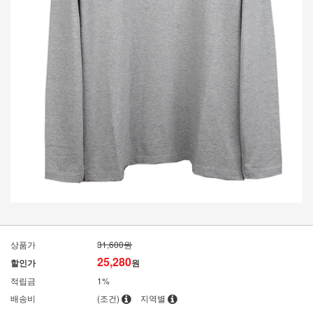
상품가
31,600원
25,280
할인가
원
적립금
1%
배송비
(조건)
지역별