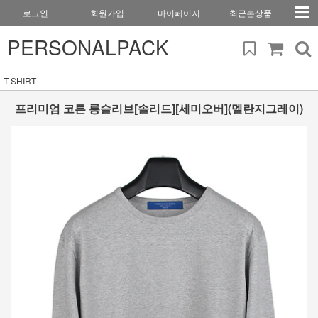
로그인
회원가입
마이페이지
최근본상품
PERSONALPACK
T-SHIRT
프리미엄 코튼 롱슬리브[솔리드][세미오버](멜란지그레이)