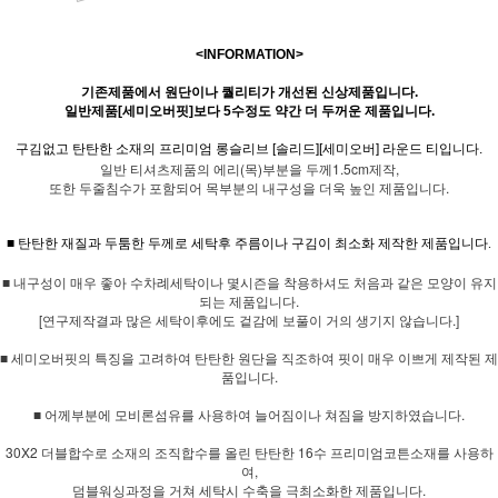
<INFORMATION>
기존제품에서 원단이나 퀄리티가 개선된 신상제품입니다.
일반제품[세미오버핏]보다 5수정도 약간 더 두꺼운 제품입니다.
구김없고 탄탄한 소재의 프리미엄 롱슬리브 [솔리드][세미오버] 라운드 티입니다.
일반 티셔츠제품의 에리(목)부분을 두께1.5cm제작,
또한 두줄침수가 포함되어 목부분의 내구성을 더욱 높인 제품입니다.
■ 탄탄한 재질과 두툼한 두께로 세탁후 주름이나 구김이 최소화 제작한 제품입니다.
■ 내구성이 매우 좋아 수차례세탁이나 몇시즌을 착용하셔도 처음과 같은 모양이 유지
되는 제품입니다.
[연구제작결과 많은 세탁이후에도 겉감에 보풀이 거의 생기지 않습니다.]
■ 세미오버핏의 특징을 고려하여 탄탄한 원단을 직조하여 핏이 매우 이쁘게 제작된 제
품입니다.
■ 어께부분에 모비론섬유를 사용하여 늘어짐이나 쳐짐을 방지하였습니다.
30X2 더블합수로 소재의 조직합수를 올린 탄탄한 16수 프리미엄코튼소재를 사용하
여,
덤블워싱과정을 거쳐 세탁시 수축을 극최소화한 제품입니다.