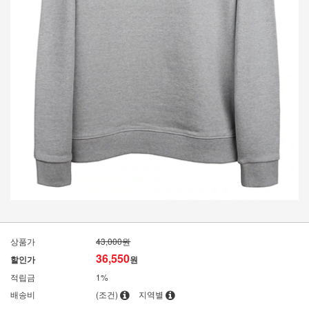
상품가
43,000원
36,550
할인가
원
적립금
1%
배송비
(조건)
지역별