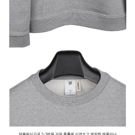
덤블워싱가공 2~3번을 거쳐 축률에 신경쓰고 제작한 제품이나