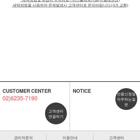
*세탁방법및 취급시 주의사항 - 머신물세탁가능(손빨래권장)
세탁방법을 사용하여 문제발생시 고객센터로 문의바랍니다.(A/S 교환)
CUSTOMER CENTER
NOTICE
반품신청및
02)6235-7190
자주하는질
문
고객센터
연결하기
관리자문의
이용안내
고객센터