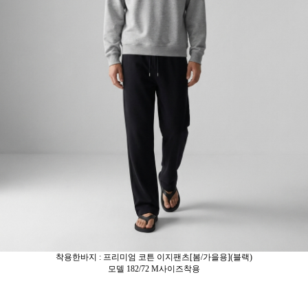
착용한바지 : 프리미엄 코튼 이지팬츠[봄/가을용](블랙)
모델 182/72 M사이즈착용