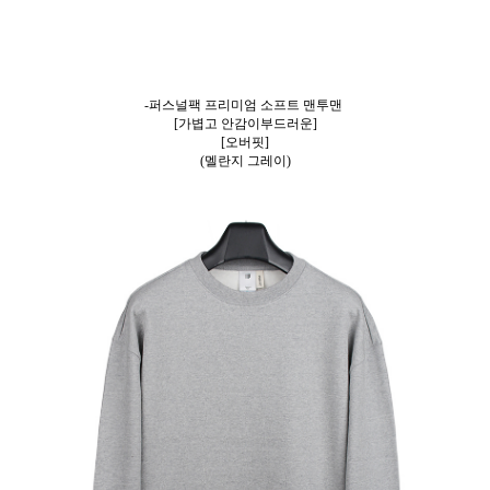
-퍼스널팩 프리미엄 소프트 맨투맨
[가볍고 안감이부드러운]
[오버핏]
(멜란지 그레이)