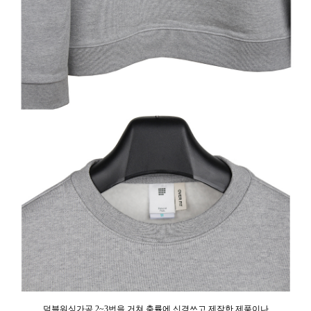
덤블워싱가공 2~3번을 거쳐 축률에 신경쓰고 제작한 제품이나