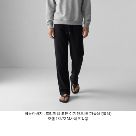
착용한바지 : 프리미엄 코튼 이지팬츠[봄/가을용](블랙)
모델 182/72 M사이즈착용