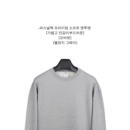
-퍼스널팩 프리미엄 소프트 맨투맨
[가볍고 안감이부드러운]
[오버핏]
(멜란지 그레이)