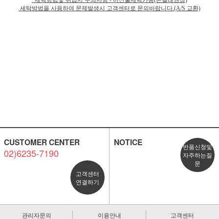
*세탁방법및 취급시 주의사항 - 머신물세탁가능(손빨래권장)
세탁방법을 사용하여 문제발생시 고객센터로 문의바랍니다.(A/S 교환)
CUSTOMER CENTER
NOTICE
반품신청및
02)6235-7190
자주하는질
문
고객센터
연결하기
관리자문의
이용안내
고객센터