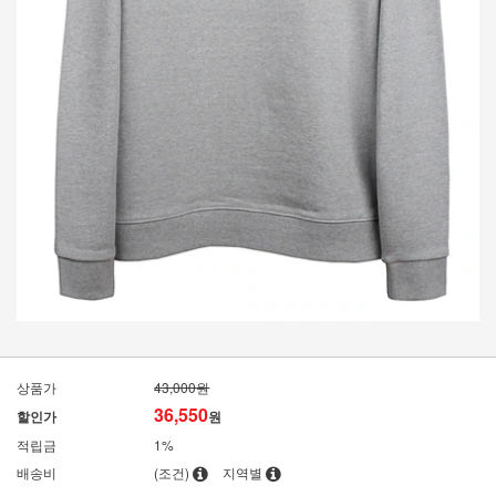
상품가
43,000원
36,550
할인가
원
적립금
1%
배송비
(조건)
지역별