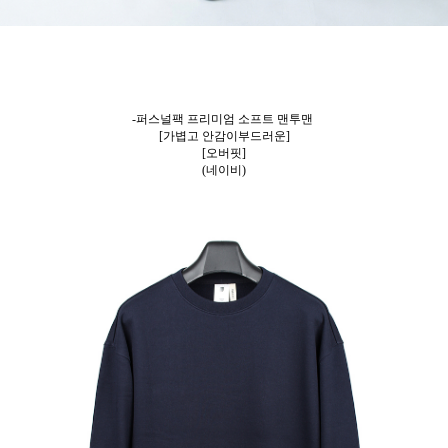
-퍼스널팩 프리미엄 소프트 맨투맨
[가볍고 안감이부드러운]
[오버핏]
(네이비)