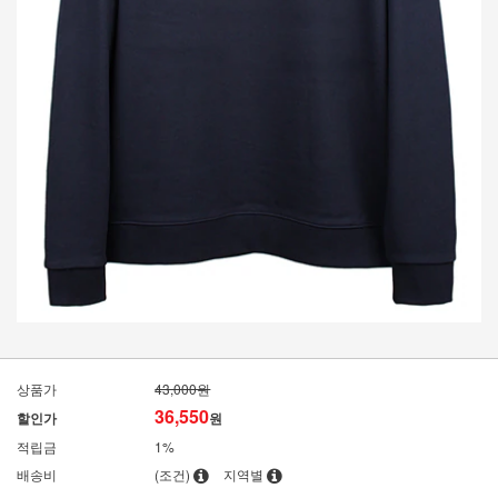
상품가
43,000원
36,550
할인가
원
적립금
1%
배송비
(조건)
지역별