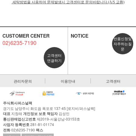
세탁방법을 사용하여 문제발생시 고객센터로 문의바랍니다.(A/S 교환)
CUSTOMER CENTER
NOTICE
반품신청및
02)6235-7190
자주하는질
문
고객센터
연결하기
관리자문의
이용안내
고객센터
주식회사퍼스널팩
경기도 남양주시 화도읍 폭포로 137-45 [로지비/퍼스널팩]
대표
지창래
개인정보 보호 책임자
김성민
통신판매업신고번호
제2019-서울강남-03153호
사업자 등록번호
281-81-01174
전화
02)6235-7190
팩스