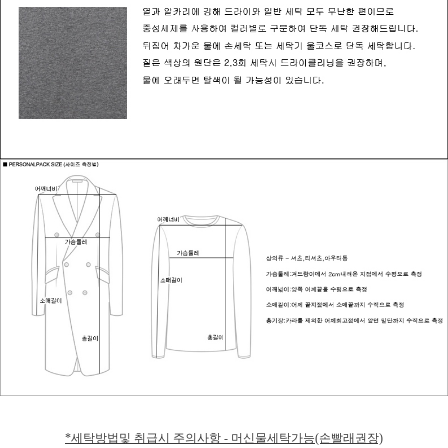
*세탁방법및 취급시 주의사항 - 머신물세탁가능(손빨래권장)