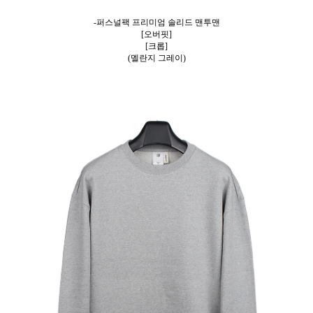
-퍼스널팩 프리미엄 솔리드 맨투맨
[오버핏]
[크롭]
(멜란지 그레이)