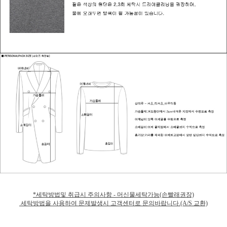
*세탁방법및 취급시 주의사항 - 머신물세탁가능(손빨래권장)
세탁방법을 사용하여 문제발생시 고객센터로 문의바랍니다.(A/S 교환)