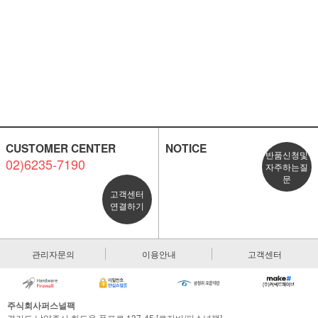
CUSTOMER CENTER
NOTICE
반품신청및
02)6235-7190
자주하는질
문
고객센터
연결하기
관리자문의
이용안내
고객센터
주식회사퍼스널팩
경기도 남양주시 화도읍 폭포로 137-45 [로지비/퍼스널팩]