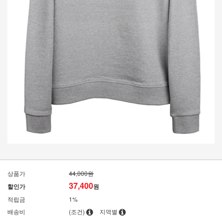
상품가
44,000원
37,400
할인가
원
적립금
1%
배송비
(조건)
지역별