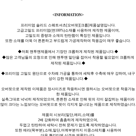
<INFORMATION>
프리미엄 솔리드 스웨트셔츠[오버핏][크롭]제품설명입니다.
고급고밀도 프리미엄(면100%)소재를 사용하여 제작한 제품이며,
고밀도의 중량과 소재의 탄탄함이 특징인 제품입니다.
또한 소재를 더욱 더 튼튼하고 부드럽게 가공제작하여 착용감이 매우 좋습니다.
◆저희 맨투맨제품에서 기장만 크롭하게 제작된 제품입니다.◆
◆많은 고객님들의 요청으로 인해 맨투맨 밑단을 접어서 착용할 필요없이 크롭하게
제작된 제품입니다.◆
◆프리미엄 고밀도 원단으로 수차례 가공을 통하여 세탁후 수축에 매우 강하며, 내구
성이 강한 제품입니다.◆
오버핏으로 제작된 이제품은 정사이즈로 착용하시면 원하시는 오버핏으로 착용가능
한 제품입니다.
실측그대로 넉넉히 제작되었으며, 튼튼한 소재로 인해 핏의 각이 잘잡히는 제품이라
많이 크다는 느낌보다는 오버핏으로 핏이 각지게 잘나오는 제품으로 제작하였습니다.
제품의 시보리(밑단,에리,소매)를
2배 강화하여 촘촘하게 제작하였으며,
두껍고 탄탄하여 세탁시 전혀 문제가 없도록 제작하였습니다.
또한 에리(목부분),소매,밑단,어께부분까지 이중스테치를 사용하여
더욱 퀄리티에 신경쓴 제품입니다.