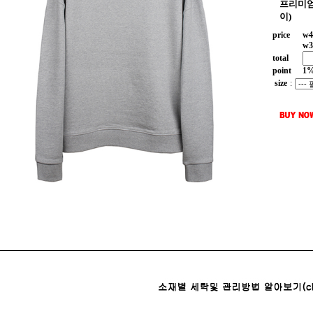
프리미엄
이)
price
w
4
w
3
total
point
1
size
: