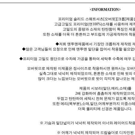
<INFORMATION>
프리미엄 솔리드 스웨트셔츠[오버핏][크롭]제품
고급고밀도 프리미엄(면100%)소재를 사용하여 제
고밀도의 중량과 소재의 탄탄함이 특징인 제
또한 소재를 더욱 더 튼튼하고 부드럽게 가공제작하여 착용
◆저희 맨투맨제품에서 기장만 크롭하게 제작된 
◆많은 고객님들의 요청으로 인해 맨투맨 밑단을 접어서 착용할 필요없
◆프리미엄 고밀도 원단으로 수차례 가공을 통하여 세탁후 수축에 매우 강
오버핏으로 제작된 이제품은 정사이즈로 착용하시면 원하시는 오버
실측그대로 넉넉히 제작되었으며, 튼튼한 소재로 인해 핏의
많이 크다는 느낌보다는 오버핏으로 핏이 각지게 잘나오는 
제품의 시보리(밑단,에리,소매)를
2배 강화하여 촘촘하게 제작하였으며,
두껍고 탄탄하여 세탁시 전혀 문제가 없도록 제
또한 에리(목부분),소매,밑단,어께부분까지 이중스
더욱 퀄리티에 신경쓴 제품입니다.
※ 가슴과 밑단넓이가 넉넉히 제작되어 이너와 레이어드착용
※ 어께가 넉넉히 제작되어 드랍숄더로 디자인된