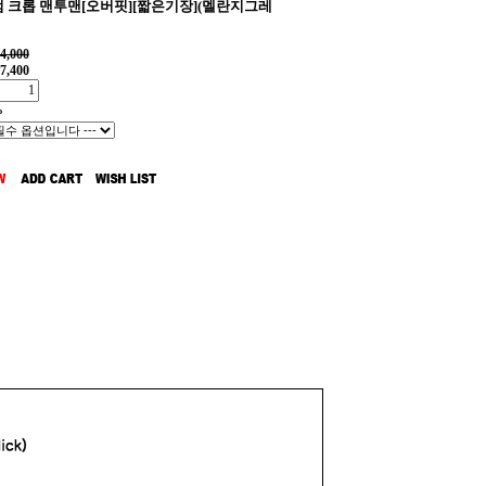
 크롭 맨투맨[오버핏][짧은기장](멜란지그레
4,000
7,400
%