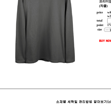
프리미엄
(챠콜)
price
w
3
w
2
total
point
1
size
: