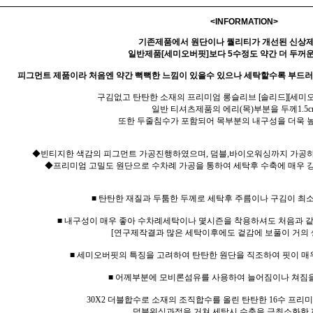
<INFORMATION>
기존제품에서 원단이나 퀄리티가 개선된 신상
일반제품[세미오버핏]보다 5수정도 약간 더 두꺼운
피그먼트 제품이라 처음엔 약간 뻑뻑한 느낌이 있을수 있으나 세탁할수록 부드
구김없고 탄탄한 소재의 프리미엄 롱슬리브 [솔리드][세미오
일반 티셔츠제품의 에리(목)부분을 두께1.5c
또한 두줄침수가 포함되어 목부분의 내구성을 더욱 
◆빈티지한 색감의 피그먼트 가공진행하였으며, 덤블,바이오워싱까지 가공하
◆프리미엄 고밀도 원단으로 수차례 가공을 통하여 세탁후 수축에 매우 강
■ 탄탄한 재질과 두툼한 두께로 세탁후 주름이나 구김이 최
■ 내구성이 매우 좋아 수차례세탁이나 몇시즌을 착용하셔도 처음과 
[연구제작결과 많은 세탁이후에도 겉감에 보풀이 거의 
■ 세미오버핏의 특징을 고려하여 탄탄한 원단을 직조하여 핏이 매
■ 어께부분에 모비론섬유를 사용하여 늘어짐이나 쳐짐
30X2 더블합수로 소재의 조직합수를 올린 탄탄한 16수 프
덤블워싱과정을 거쳐 세탁시 수축을 극최소화한 