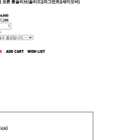
 코튼 롱슬리브[솔리드][피그먼트][세미오버]
4,000
7,200
%