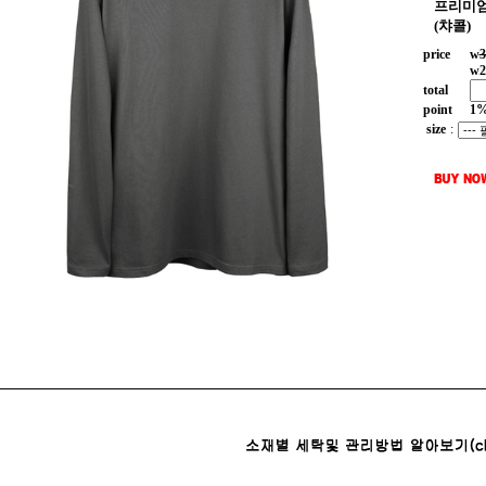
프리미엄
(챠콜)
price
w
3
w
2
total
point
1
size
: