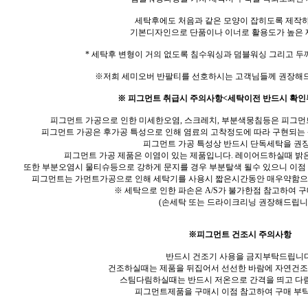
세탁후에도 처음과 같은 모양이 잡히도록 제작
기본디자인으로 단품이나 이너로 활용도가 높은 
* 세탁후 변형이 거의 없도록 침수워싱과 덤블워싱 그리고 두
※저희 세미오버 반팔티를 선호하시는 고객님들께 권장해
※ 피그먼트 취급시 주의사항<세탁이전 반드시 확인
피그먼트 가공으로 인한 미세한오염, 스크레치, 부분색뭉침등은 피그먼
피그먼트 가공은 후가공 특성으로 인해 염료의 고착정도에 따라 구현되는
피그먼트 가공 특성상 반드시 단독세탁을 권
피그먼트 가공 제품은 이염이 있는 제품입니다. 레이어드하실때 밝
또한 부분오염시 물티슈등으로 강하게 문지를 경우 부분탈색 될수 있으니 이점
피그먼트는 가먼트가공으로 인해 세탁기를 사용시 짧은시간동안 매우약함으
※ 세탁으로 인한 파손은 A/S가 불가한점 참고하여 
(손세탁 또는 드라이크리닝 권장해드립니다
※피그먼트 건조시 주의사항
반드시 건조기 사용을 금지부탁드립니다
건조하실때는 제품을 뒤집어서 선선한 바람에 자연건조
스팀다림하실때는 반드시 저온으로 간격을 띄고 
피그먼트제품을 구매시 이점 참고하여 구매 부