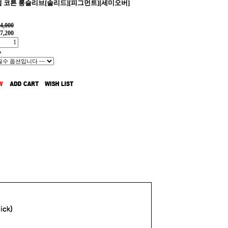
 코튼 롱슬리브[솔리드][피그먼트][세미오버]
4,000
7,200
%