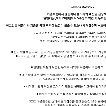
<INFORMATION>
기존제품에서 원단이나 퀄리티가 개선된 신상
일반제품[세미오버핏]보다 5수정도 약간 더 두꺼운
피그먼트 제품이라 처음엔 약간 뻑뻑한 느낌이 있을수 있으나 세탁할수록 부드
구김없고 탄탄한 소재의 프리미엄 롱슬리브 [솔리드][세미오
일반 티셔츠제품의 에리(목)부분을 두께1.5c
또한 두줄침수가 포함되어 목부분의 내구성을 더욱 
◆빈티지한 색감의 피그먼트 가공진행하였으며, 덤블,바이오워싱까지 가공하
◆프리미엄 고밀도 원단으로 수차례 가공을 통하여 세탁후 수축에 매우 강
■ 탄탄한 재질과 두툼한 두께로 세탁후 주름이나 구김이 최
■ 내구성이 매우 좋아 수차례세탁이나 몇시즌을 착용하셔도 처음과 
[연구제작결과 많은 세탁이후에도 겉감에 보풀이 거의 
■ 세미오버핏의 특징을 고려하여 탄탄한 원단을 직조하여 핏이 매
■ 어께부분에 모비론섬유를 사용하여 늘어짐이나 쳐짐
30X2 더블합수로 소재의 조직합수를 올린 탄탄한 16수 프
덤블워싱과정을 거쳐 세탁시 수축을 극최소화한 