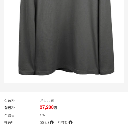
상품가
34,000원
27,200
할인가
원
적립금
1%
배송비
(조건)
지역별