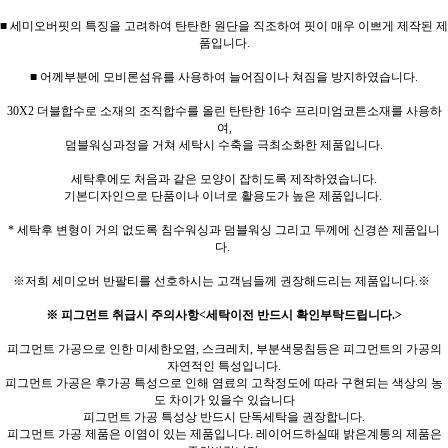
■ 세미오버핏의 특징을 고려하여 탄탄한 원단을 직조하여 핏이 매우 이쁘게 제작된 제
품입니다.
■ 어께부분에 모비론섬유를 사용하여 늘어짐이나 쳐짐을 방지하였습니다.
30X2 더블합수로 소재의 조직합수를 올린 탄탄한 16수 프리미엄코튼소재를 사용하
여,
덤블워싱과정을 거쳐 세탁시 수축을 극최소화한 제품입니다.
세탁후에도 처음과 같은 모양이 잡히도록 제작하였습니다.
기본디자인으로 단품이나 이너로 활용도가 높은 제품입니다.
* 세탁후 변형이 거의 없도록 침수워싱과 덤블워싱 그리고 두께에 신경쓴 제품입니
다.
※저희 세미오버 반팔티를 선호하시는 고객님들께 권장해드리는 제품입니다.※
※ 피그먼트 취급시 주의사항<세탁이전 반드시 확인부탁드립니다.>
피그먼트 가공으로 인한 미세한오염, 스크레치, 부분색뭉침등은 피그먼트의 가공의
자연적인 특성입니다.
피그먼트 가공은 후가공 특성으로 인해 염료의 고착정도에 따라 구현되는 색상의 농
도 차이가 있을수 있습니다
피그먼트 가공 특성상 반드시 단독세탁을 권장합니다.
피그먼트 가공 제품은 이염이 있는 제품입니다. 레이어드하실때 밝은계통의 제품은