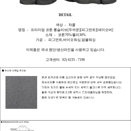
DETAIL
색상 - 챠콜
명칭 - 프리미엄 코튼 롱슬리브[두꺼운][피그먼트][세미오버]
소재 - 코튼70%/폴리30%
가공 - 피그먼트,바이오워싱,덤블워싱
이제품은 국내 원단/생산라인을 사용하고 있습니다.
고객센터 : 02) 6235 - 7190