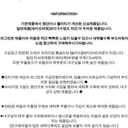
<INFORMATION>
기존제품에서 원단이나 퀄리티가 개선된 신상제품입니다.
일반제품[세미오버핏]보다 5수정도 약간 더 두꺼운 제품입니다.
피그먼트 제품이라 처음엔 약간 뻑뻑한 느낌이 있을수 있으나 세탁할수록 부드러워지
는점 참고하여 구매해주시기바랍니다.
구김없고 탄탄한 소재의 프리미엄 롱슬리브 [솔리드][세미오버] 라운드 티입니다.
일반 티셔츠제품의 에리(목)부분을 두께1.5cm제작,
또한 두줄침수가 포함되어 목부분의 내구성을 더욱 높인 제품입니다.
◆빈티지한 색감의 피그먼트 가공진행하였으며, 덤블,바이오워싱까지 가공하여 부드
러운 질감을 표현하였습니다.◆
◆프리미엄 고밀도 원단으로 수차례 가공을 통하여 세탁후 수축에 매우 강하며, 내구
성이 강한 제품입니다.◆
■ 탄탄한 재질과 두툼한 두께로 세탁후 주름이나 구김이 최소화 제작한 제품입니다.
■ 내구성이 매우 좋아 수차례세탁이나 몇시즌을 착용하셔도 처음과 같은 모양이 유지
되는 제품입니다.
[연구제작결과 많은 세탁이후에도 겉감에 보풀이 거의 생기지 않습니다.]