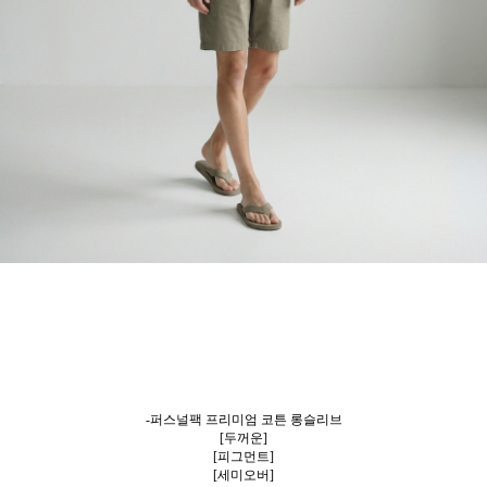
-퍼스널팩 프리미엄 코튼 롱슬리브
[두꺼운]
[피그먼트]
[세미오버]