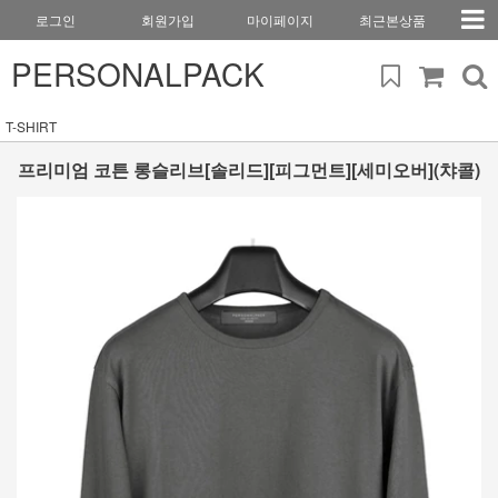
로그인
회원가입
마이페이지
최근본상품
PERSONALPACK
T-SHIRT
프리미엄 코튼 롱슬리브[솔리드][피그먼트][세미오버](챠콜)