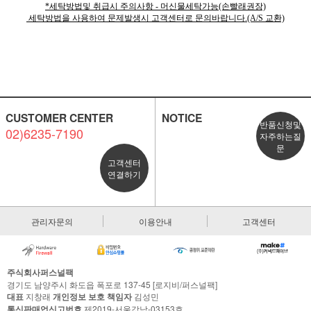
*세탁방법및 취급시 주의사항 - 머신물세탁가능(손빨래권장)
세탁방법을 사용하여 문제발생시 고객센터로 문의바랍니다.(A/S 교환)
CUSTOMER CENTER
NOTICE
반품신청및
02)6235-7190
자주하는질
문
고객센터
연결하기
관리자문의
이용안내
고객센터
주식회사퍼스널팩
경기도 남양주시 화도읍 폭포로 137-45 [로지비/퍼스널팩]
대표
지창래
개인정보 보호 책임자
김성민
통신판매업신고번호
제2019-서울강남-03153호