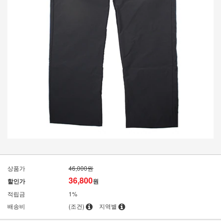
상품가
46,000원
36,800
할인가
원
적립금
1%
배송비
(조건)
지역별