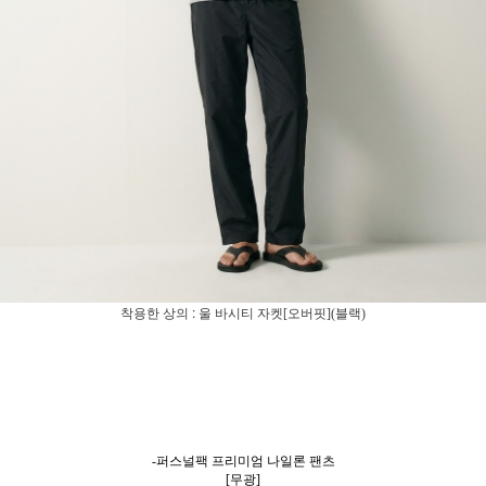
착용한 상의 :
울 바시티 자켓[오버핏](블랙)
-퍼스널팩 프리미엄 나일론 팬츠
[무광]