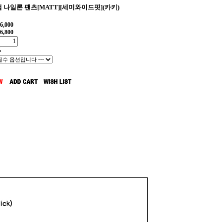
 나일론 팬츠[MATT][세미와이드핏](카키)
6,000
6,800
%