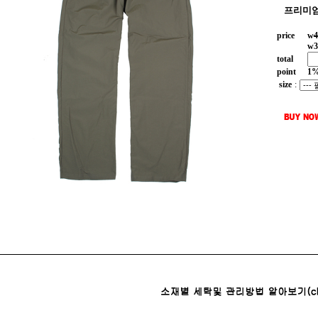
프리미엄
price
w
4
w
3
total
point
1
size
: