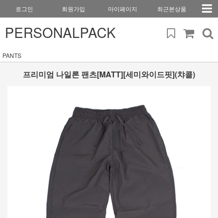
로그인
회원가입
마이페이지
최근본상품
PERSONALPACK
PANTS
프리미엄 나일론 팬츠[MATT][세미와이드핏](챠콜)