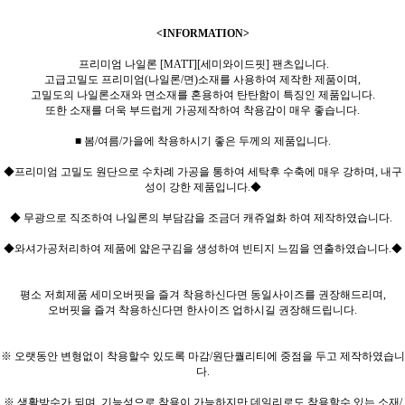
<INFORMATION>
프리미엄 나일론 [MATT][세미와이드핏] 팬츠입니다.
고급고밀도 프리미엄(나일론/면)소재를 사용하여 제작한 제품이며,
고밀도의 나일론소재와 면소재를 혼용하여 탄탄함이 특징인 제품입니다.
또한 소재를 더욱 부드럽게 가공제작하여 착용감이 매우 좋습니다.
■ 봄/여름/가을에 착용하시기 좋은 두께의 제품입니다.
◆프리미엄 고밀도 원단으로 수차례 가공을 통하여 세탁후 수축에 매우 강하며, 내구
성이 강한 제품입니다.◆
◆ 무광으로 직조하여 나일론의 부담감을 조금더 캐쥬얼화 하여 제작하였습니다.
◆와셔가공처리하여 제품에 얇은구김을 생성하여 빈티지 느낌을 연출하였습니다.◆
평소 저희제품 세미오버핏을 즐겨 착용하신다면 동일사이즈를 권장해드리며,
오버핏을 즐겨 착용하신다면 한사이즈 업하시길 권장해드립니다.
※ 오랫동안 변형없이 착용할수 있도록 마감/원단퀄리티에 중점을 두고 제작하였습니
다.
※ 생활방수가 되며, 기능성으로 착용이 가능하지만 데일리로도 착용할수 있는 소재/