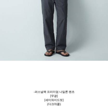
-퍼스널팩 프리미엄 나일론 팬츠
[무광]
[세미와이드핏]
(다크챠콜)