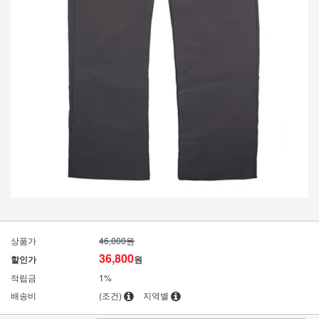
상품가
46,000원
36,800
할인가
원
적립금
1%
배송비
(조건)
지역별