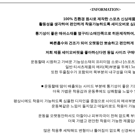
<INFORMATION>
100% 친환경 원사로 제작한 스포츠 신상제
활동성을 생각하여 편안하게 착용가능하도록 세미오버로 심
통기성이 좋은 매쉬소재를 옆구리/소매안쪽으로 히든제작하여,
빠른흡수와 건조가 되어 오랫동안 뽀송하고 편안하게
저희 제품 세미오버핏을 좋아하신다면 동일 사이즈 구매
운동할때 시원하고 가벼운 기능성소재의 프리미엄 소로나 [스포츠]
일반 티셔츠제품의 에리(목)부분을 두께1.5c
또한 두줄침수가 포함되어 목부분의 내구성을 더욱 
■
운동할때 땀이 배출되는 사이드 부분에 통기성이 좋은 
더욱 가볍운 착용감과 운동후에도 상쾌함을 느낄수 
평상시에도 착용이 가능하도록 심플한 디자인을 중점으로 사이드의 메쉬부분
운동복같은 느낌이 들지않고 데일리로도 착용이 가능
운동을 오랫동안하셔도 마찰이나 피부자극이 전혀 없도록 부
더욱 가볍고 편안한 착용이 가능한 제품입
많은 착용후 세탁해도 변형이나 틀어짐이 없도록 신경써서