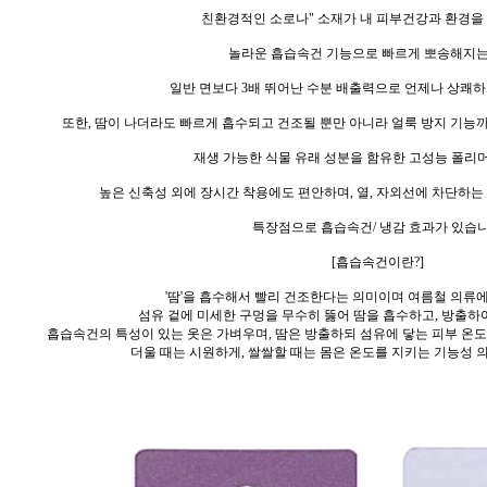
친환경적인 소로나" 소재가 내 피부건강과 환경을 
놀라운 흡습속건 기능으로 빠르게 뽀송해지는
일반 면보다 3배 뛰어난 수분 배출력으로 언제나 상쾌하
또한, 땀이 나더라도 빠르게 흡수되고 건조될 뿐만 아니라 얼룩 방지 기능
재생 가능한 식물 유래 성분을 함유한 고성능 폴리
높은 신축성 외에 장시간 착용에도 편안하며, 열, 자외선에 차단하는 
특장점으로 흡습속건/ 냉감 효과가 있습니
[흡습속건이란?]
'땀'을 흡수해서 빨리 건조한다는 의미이며 여름철 의류
섬유 겉에 미세한 구멍을 무수히 뚫어 땀을 흡수하고,
방출하여
흡습속건의 특성이 있는 옷은 가벼우며, 땀은 방출하되 섬유에 닿는 피부 온
더울 때는 시원하게, 쌀쌀할 때는 몸은 온도를 지키는 기능성 