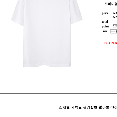
프리미엄
price
w
3
w
2
total
point
1
size
: