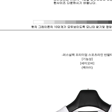
-퍼스널팩 프리미엄 스포츠라인 반팔
[기능성]
[세미오버]
(백아이)