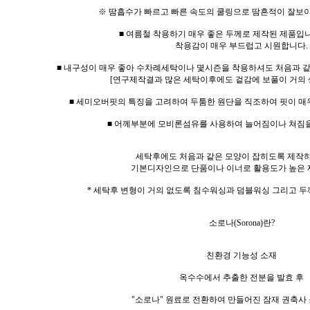
※ 땀흡수가 빠르고 빠른 속도의 쿨링으로 땀흔적이 잘보이
■ 여름철 착용하기 매우 좋은 두께로 제작된 제품입니
착용감이 매우 부드럽고 시원합니다.
■ 내구성이 매우 좋아 수차례세탁이나 몇시즌을 착용하셔도 처음과 
[연구제작결과 많은 세탁이후에도 겉감에 보풀이 거의 
■ 세미오버핏의 특징을 고려하여 두툼한 원단을 직조하여 핏이 매
■ 어께부분에 모비론섬유를 사용하여 늘어짐이나 쳐짐
세탁후에도 처음과 같은 모양이 잡히도록 제작
기본디자인으로 단품이나 이너로 활용도가 높은 
* 세탁후 변형이 거의 없도록 침수워싱과 덤블워싱 그리고 두
소로나(Sorona)란?
친환경 기능성 소재
옥수수에서 추출한 전분을 발효 후
"소로나" 원료로 전환하여 만들어진 잠재 권축사