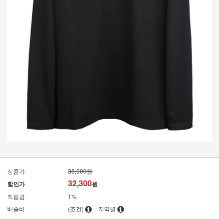
상품가
38,000원
32,300
할인가
원
적립금
1%
배송비
(조건)
지역별