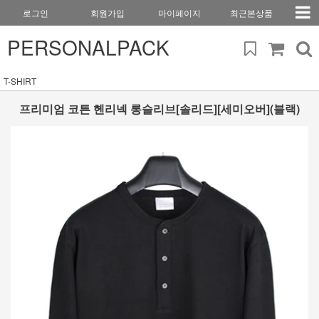
로그인
회원가입
마이페이지
최근본상품
PERSONALPACK
T-SHIRT
프리미엄 코튼 헨리넥 롱슬리브[솔리드][세미오버](블랙)