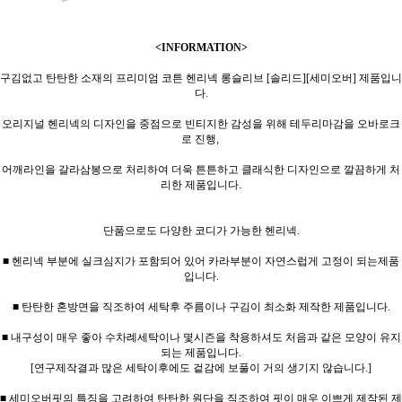
<INFORMATION>
구김없고 탄탄한 소재의 프리미엄 코튼 헨리넥 롱슬리브 [솔리드][세미오버] 제품입니
다.
오리지널 헨리넥의 디자인을 중점으로 빈티지한 감성을 위해 테두리마감을 오바로크
로 진행,
어깨라인을 갈라삼봉으로 처리하여 더욱 튼튼하고 클래식한 디자인으로 깔끔하게 처
리한 제품입니다.
단품으로도 다양한 코디가 가능한 헨리넥.
■ 헨리넥 부분에 실크심지가 포함되어 있어 카라부분이 자연스럽게 고정이 되는제품
입니다.
■ 탄탄한 혼방면을 직조하여 세탁후 주름이나 구김이 최소화 제작한 제품입니다.
■ 내구성이 매우 좋아 수차례세탁이나 몇시즌을 착용하셔도 처음과 같은 모양이 유지
되는 제품입니다.
[연구제작결과 많은 세탁이후에도 겉감에 보풀이 거의 생기지 않습니다.]
■ 세미오버핏의 특징을 고려하여 탄탄한 원단을 직조하여 핏이 매우 이쁘게 제작된 제