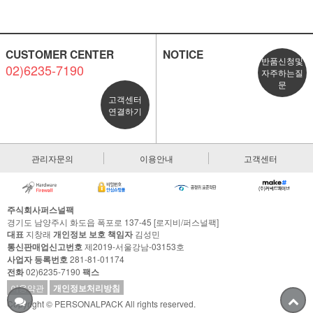
CUSTOMER CENTER
NOTICE
반품신청및
02)6235-7190
자주하는질
문
고객센터
연결하기
관리자문의
이용안내
고객센터
주식회사퍼스널팩
경기도 남양주시 화도읍 폭포로 137-45 [로지비/퍼스널팩]
대표
지창래
개인정보 보호 책임자
김성민
통신판매업신고번호
제2019-서울강남-03153호
사업자 등록번호
281-81-01174
전화
02)6235-7190
팩스
이용약관
개인정보처리방침
Copyright © PERSONALPACK All rights reserved.