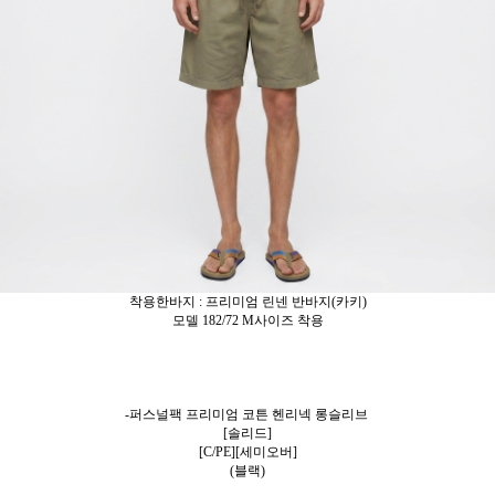
착용한바지 : 프리미엄 린넨 반바지(카키)
모델 182/72 M사이즈 착용
-퍼스널팩 프리미엄 코튼 헨리넥 롱슬리브
[솔리드]
[C/PE][세미오버]
(블랙)