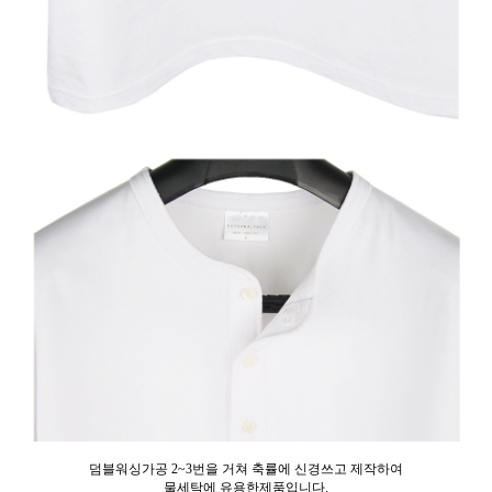
덤블워싱가공 2~3번을 거쳐 축률에 신경쓰고 제작하여
물세탁에 유용한제품입니다.