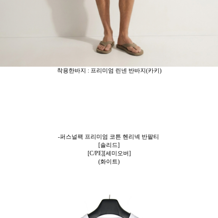
착용한바지 : 프리미엄 린넨 반바지(카키)
-퍼스널팩 프리미엄 코튼 헨리넥 반팔티
[솔리드]
[C/PE][세미오버]
(화이트)