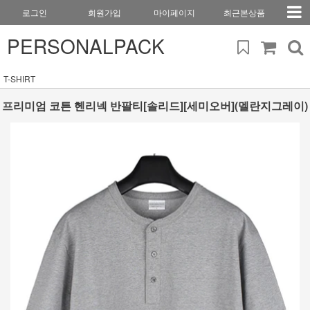
로그인
회원가입
마이페이지
최근본상품
PERSONALPACK
T-SHIRT
프리미엄 코튼 헨리넥 반팔티[솔리드][세미오버](멜란지그레이)