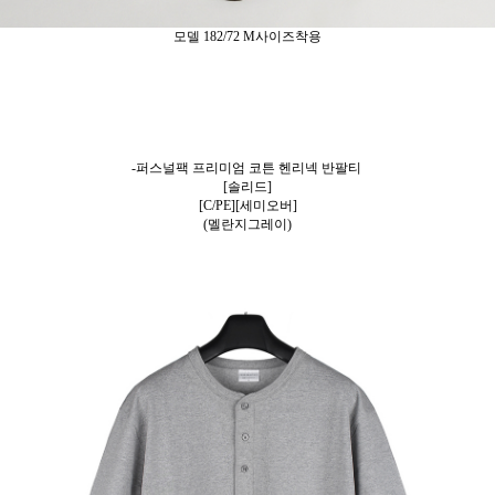
모델 182/72 M사이즈착용
-퍼스널팩 프리미엄 코튼 헨리넥 반팔티
[솔리드]
[C/PE][세미오버]
(멜란지그레이)