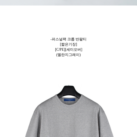
-퍼스널팩 크롭 반팔티
[짧은기장]
[C/PE][세미오버]
(멜란지그레이)