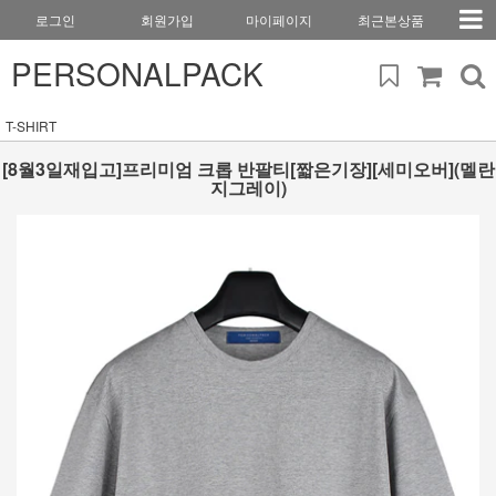
로그인
회원가입
마이페이지
최근본상품
PERSONALPACK
T-SHIRT
[8월3일재입고]프리미엄 크롭 반팔티[짧은기장][세미오버](멜란
지그레이)