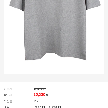
상품가
29,800원
25,330
할인가
원
적립금
1%
배송비
(조건)
지역별